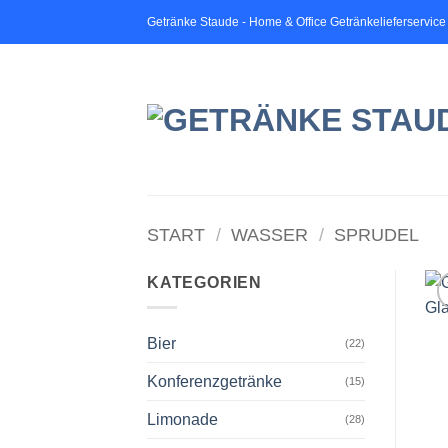
Zum
Getränke Staude - Home & Office Getränkelieferservice
Inhalt
springen
START
/
WASSER
/
SPRUDEL
KATEGORIEN
Bier
(22)
Konferenzgetränke
(15)
Limonade
(28)