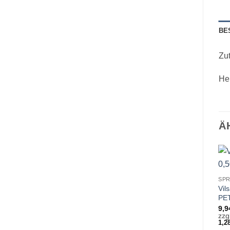
BE
Zut
Her
Ä
SP
Vil
PE
9,
zzg
1,2