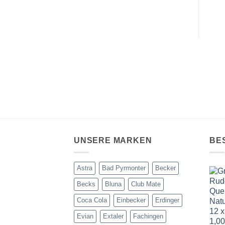
UNSERE MARKEN
BE
Astra
Bad Pyrmonter
Becker
Becks
Bluna
Club Mate
Coca Cola
Einbecker
Erdinger
Evian
Extaler
Fachingen