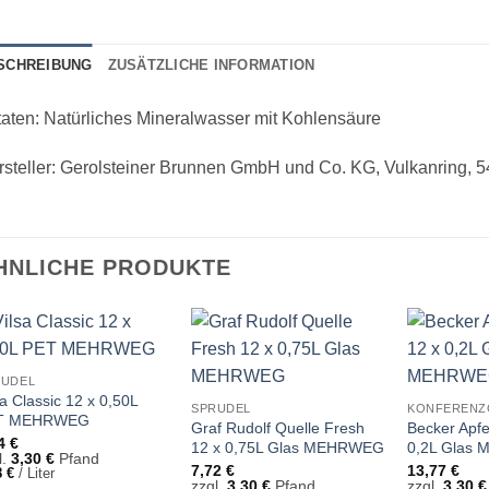
SCHREIBUNG
ZUSÄTZLICHE INFORMATION
aten: Natürliches Mineralwasser mit Kohlensäure
steller: Gerolsteiner Brunnen GmbH und Co. KG, Vulkanring, 5
HNLICHE PRODUKTE
RUDEL
sa Classic 12 x 0,50L
SPRUDEL
KONFERENZ
T MEHRWEG
Graf Rudolf Quelle Fresh
Becker Apfel
94
€
12 x 0,75L Glas MEHRWEG
0,2L Glas
l.
3,30
€
Pfand
7,72
€
13,77
€
8
€
/
Liter
zzgl.
3,30
€
Pfand
zzgl.
3,30
€