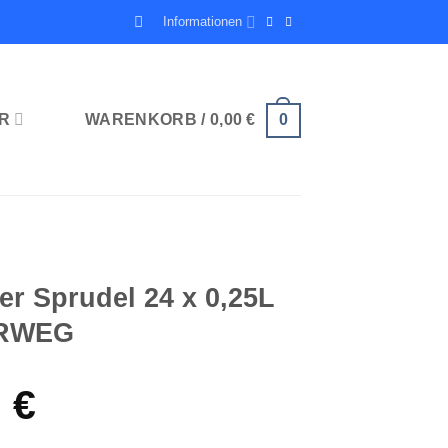
Informationen
R
WARENKORB /
0,00
€
0
er Sprudel 24 x 0,25L
HRWEG
0
€