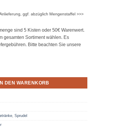
Anlieferung, ggf. abzüglich Mengenstaffel >>>
menge sind 5 Kisten oder 50€ Warenwert.
m gesamten Sortiment wählen. Es
efergebühren. Bitte beachten Sie unsere
el 24 x 0,25L Glas MEHRWEG Menge
IN DEN WARENKORB
etränke
,
Sprudel
r