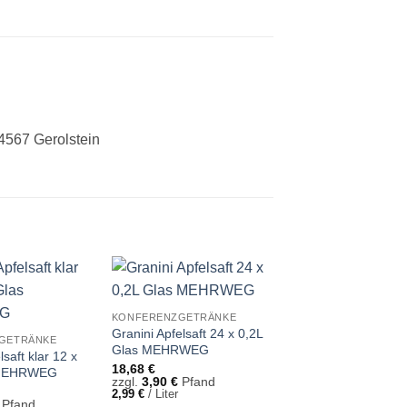
4567 Gerolstein
KONFERENZGETRÄNKE
Granini Apfelsaft 24 x 0,2L
GETRÄNKE
Glas MEHRWEG
saft klar 12 x
18,68
€
 MEHRWEG
zzgl.
3,90
€
Pfand
2,99
€
/
Liter
Pfand