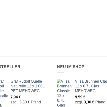
STSELLER
NEU IM SHOP
Graf Rudolf Quelle
Vilsa Brunnen Cla
Naturelle 12 x 1,00L
12 x 0,7L Glas
PET MEHRWEG
MEHRWEG
7,94
€
9,59
€
zzgl.
3,30
€
Pfand
zzgl.
3,30
€
Pfand