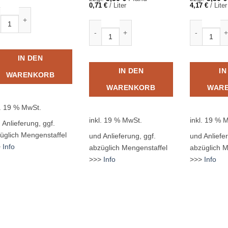
0,71
€
/
Liter
4,17
€
/
Liter
sa Classic 12 x 0,50L PET MEHRWEG Menge
Graf Rudolf Quelle Fresh 12 x 0,75L Gla
Becker Apfe
IN DEN
IN DEN
IN
WARENKORB
WARENKORB
WAR
l. 19 % MwSt.
inkl. 19 % MwSt.
inkl. 19 % 
 Anlieferung, ggf.
üglich Mengenstaffel
und Anlieferung, ggf.
und Anliefer
>
Info
abzüglich Mengenstaffel
abzüglich M
>>>
Info
>>>
Info