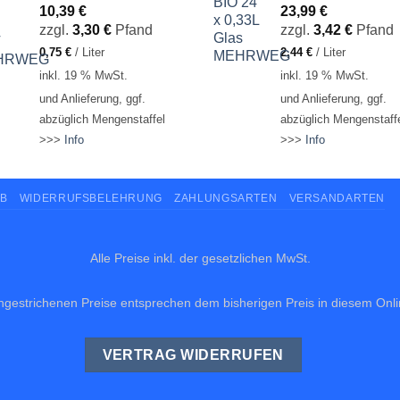
10,39
€
23,99
€
zzgl.
3,30
€
Pfand
zzgl.
3,42
€
Pfand
0,75
€
/
Liter
2,44
€
/
Liter
inkl. 19 % MwSt.
inkl. 19 % MwSt.
und Anlieferung, ggf.
und Anlieferung, ggf.
abzüglich Mengenstaffel
abzüglich Mengenstaff
>>>
Info
>>>
Info
B
WIDERRUFSBELEHRUNG
ZAHLUNGSARTEN
VERSANDARTEN
Alle Preise inkl. der gesetzlichen MwSt.
hgestrichenen Preise entsprechen dem bisherigen Preis in diesem Onl
VERTRAG WIDERRUFEN