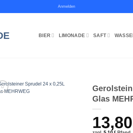
Anmelden
BIER
LIMONADE
SAFT
WASSE
Gerolstein
Glas ME
13,8
zzgl.
5,10
€
Pfand