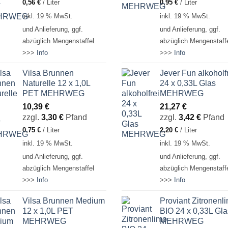
0,56
€
/
Liter
0,95
€
/
Liter
inkl. 19 % MwSt.
inkl. 19 % MwSt.
und Anlieferung, ggf.
und Anlieferung, ggf.
abzüglich Mengenstaffel
abzüglich Mengenstaff
>>>
Info
>>>
Info
Vilsa Brunnen
Jever Fun alkoholf
Naturelle 12 x 1,0L
24 x 0,33L Glas
PET MEHRWEG
MEHRWEG
10,39
€
21,27
€
zzgl.
3,30
€
Pfand
zzgl.
3,42
€
Pfand
0,75
€
/
Liter
2,20
€
/
Liter
inkl. 19 % MwSt.
inkl. 19 % MwSt.
und Anlieferung, ggf.
und Anlieferung, ggf.
abzüglich Mengenstaffel
abzüglich Mengenstaff
>>>
Info
>>>
Info
Vilsa Brunnen Medium
Proviant Zitronenl
12 x 1,0L PET
BIO 24 x 0,33L Gla
MEHRWEG
MEHRWEG