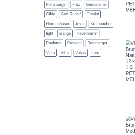
Flensburger
Fritz
Gerolsteiner
Gilde
Graf Rudolf
Granini
Herrenhäuser
Jever
Krombacher
light
orange
Paderborner
Paulaner
Proviant
Radeberger
Vilsa
Vittel
Volvic
zero