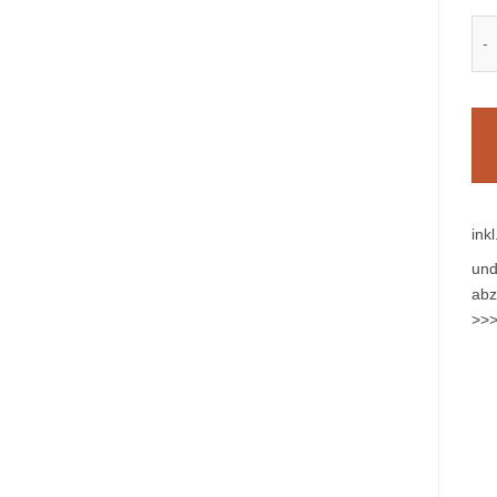
Vil
ink
und
abz
>>