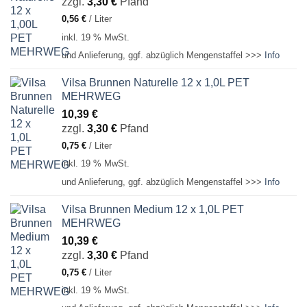
zzgl.
3,30
€
Pfand
0,56
€
/
Liter
inkl. 19 % MwSt.
und Anlieferung, ggf. abzüglich Mengenstaffel >>>
Info
Vilsa Brunnen Naturelle 12 x 1,0L PET
MEHRWEG
10,39
€
zzgl.
3,30
€
Pfand
0,75
€
/
Liter
inkl. 19 % MwSt.
und Anlieferung, ggf. abzüglich Mengenstaffel >>>
Info
Vilsa Brunnen Medium 12 x 1,0L PET
MEHRWEG
10,39
€
zzgl.
3,30
€
Pfand
0,75
€
/
Liter
inkl. 19 % MwSt.