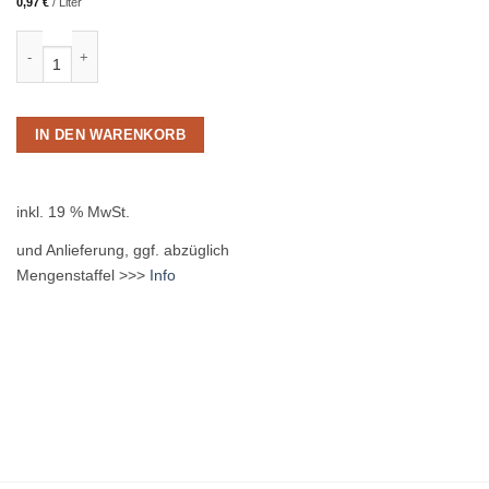
0,97
€
/
Liter
Volvic Naturelle 6 x 1,5L PET EINWEG Menge
IN DEN WARENKORB
inkl. 19 % MwSt.
und Anlieferung, ggf. abzüglich
Mengenstaffel >>>
Info