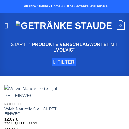
Zum
Getränke Staude - Home & Office Getränkelieferservice
Inhalt
springen
0
START
/
PRODUKTE VERSCHLAGWORTET MIT
„VOLVIC“
FILTER
NATURELLE
Volvic Naturelle 6 x 1,5L PET
EINWEG
12,07
€
zzgl.
3,00
€
Pfand