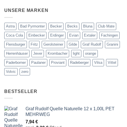
UNSERE MARKEN
Astra
Bad Pyrmonter
Becker
Becks
Bluna
Club Mate
Coca Cola
Einbecker
Erdinger
Evian
Extaler
Fachingen
Flensburger
Fritz
Gerolsteiner
Gilde
Graf Rudolf
Granini
Herrenhäuser
Jever
Krombacher
light
orange
Paderborner
Paulaner
Proviant
Radeberger
Vilsa
Vittel
Volvic
zero
BESTSELLER
Graf Rudolf Quelle Naturelle 12 x 1,00L PET
MEHRWEG
7,94
€