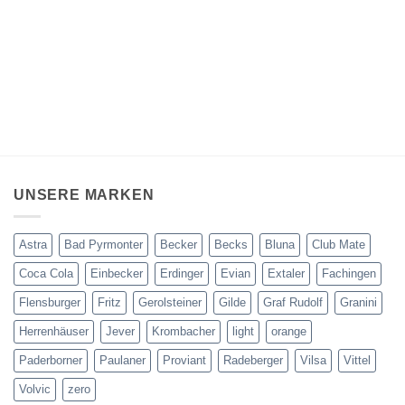
UNSERE MARKEN
Astra
Bad Pyrmonter
Becker
Becks
Bluna
Club Mate
Coca Cola
Einbecker
Erdinger
Evian
Extaler
Fachingen
Flensburger
Fritz
Gerolsteiner
Gilde
Graf Rudolf
Granini
Herrenhäuser
Jever
Krombacher
light
orange
Paderborner
Paulaner
Proviant
Radeberger
Vilsa
Vittel
Volvic
zero