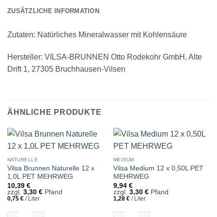
ZUSÄTZLICHE INFORMATION
Zutaten: Natürliches Mineralwasser mit Kohlensäure
Hersteller: VILSA-BRUNNEN Otto Rodekohr GmbH, Alte
Drift 1, 27305 Bruchhausen-Vilsen
ÄHNLICHE PRODUKTE
NATURELLE
MEDIUM
Vilsa Brunnen Naturelle 12 x
Vilsa Medium 12 x 0,50L PET
1,0L PET MEHRWEG
MEHRWEG
10,39
€
9,94
€
zzgl.
3,30
€
Pfand
zzgl.
3,30
€
Pfand
0,75
€
/
Liter
1,28
€
/
Liter
Vilsa Brunnen Naturelle 12 x 1,0L PET MEHRWEG Menge
Vilsa Medium 12 x 0,50L PET MEHR