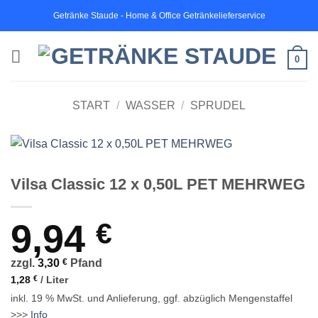
Zum
Getränke Staude - Home & Office Getränkelieferservice
Inhalt
springen
0
START
/
WASSER
/
SPRUDEL
Vilsa Classic 12 x 0,50L PET MEHRWEG
9,94
€
zzgl.
3,30
€
Pfand
1,28
€
/
Liter
inkl. 19 % MwSt.
und Anlieferung, ggf. abzüglich Mengenstaffel
>>>
Info