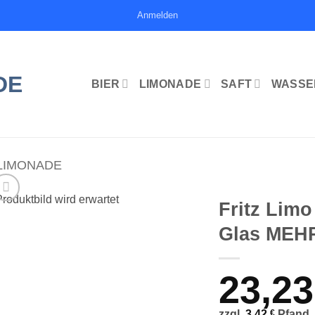
Anmelden
BIER
LIMONADE
SAFT
WASSE
LIMONADE
Fritz Limo
Glas ME
23,2
zzgl.
3,42
€
Pfand