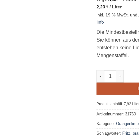
2,23
€
/
Liter
inkl. 19 % MwSt.
und 
Info
Die Mindestbestell
Sie können aus de
entstehen keine Li
Mengenstaffel.
Fritz Limo Orange 
Produkt enthält: 7,92
Lite
Artikelnummer:
31760
Kategorie:
Orangenlim
Schlagwörter:
Fritz
,
ora