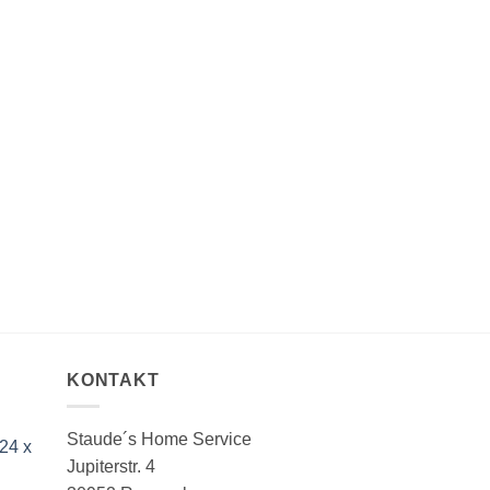
und Anlieferung, ggf
abzüglich Mengenst
>>>
Info
KONTAKT
Staude´s Home Service
24 x
Jupiterstr. 4