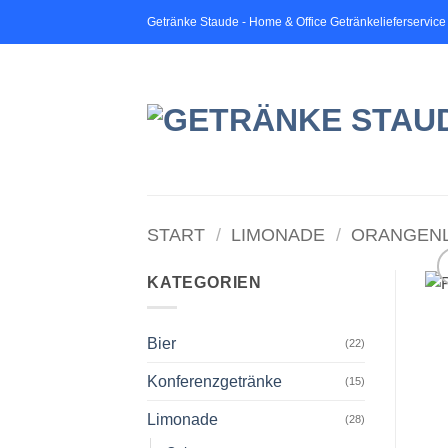
Zum
Getränke Staude - Home & Office Getränkelieferservice
Inhalt
springen
START
/
LIMONADE
/
ORANGEN
KATEGORIEN
Bier
(22)
Konferenzgetränke
(15)
Limonade
(28)