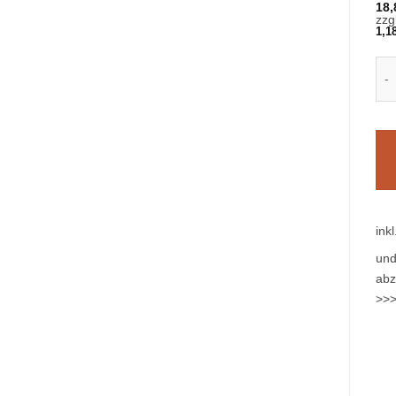
18
zzg
1,1
Fan
ink
und
abz
>>