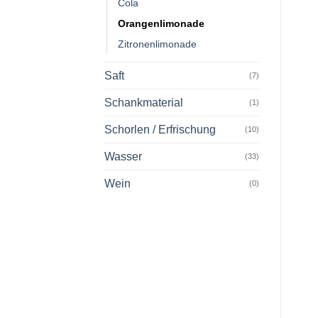
Cola
Orangenlimonade
Zitronenlimonade
Saft
(7)
Schankmaterial
(1)
Schorlen / Erfrischung
(10)
Wasser
(33)
Wein
(0)