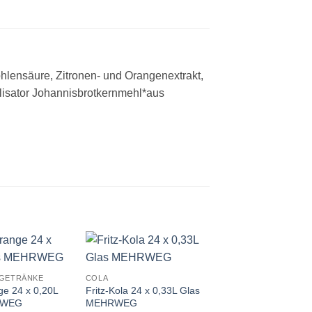
ohlensäure, Zitronen- und Orangenextrakt,
ilisator Johannisbrotkernmehl*aus
GETRÄNKE
COLA
ge 24 x 0,20L
Fritz-Kola 24 x 0,33L Glas
RWEG
MEHRWEG