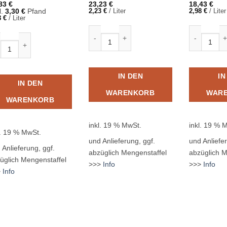
,83
€
23,23
€
18,43
€
l.
3,30
€
Pfand
2,23
€
/
Liter
2,98
€
/
Liter
8
€
/
Liter
Fritz Limo Zitrone 24 x 0,33L Glas MEHRW
Bluna Oran
ta Orange 12 x 1,0L PET MEHRWEG Menge
IN DEN
IN
IN DEN
WARENKORB
WAR
WARENKORB
inkl. 19 % MwSt.
inkl. 19 % 
l. 19 % MwSt.
und Anlieferung, ggf.
und Anliefer
 Anlieferung, ggf.
abzüglich Mengenstaffel
abzüglich M
üglich Mengenstaffel
>>>
Info
>>>
Info
>
Info