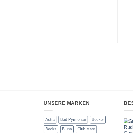
UNSERE MARKEN
BE
Astra
Bad Pyrmonter
Becker
Becks
Bluna
Club Mate