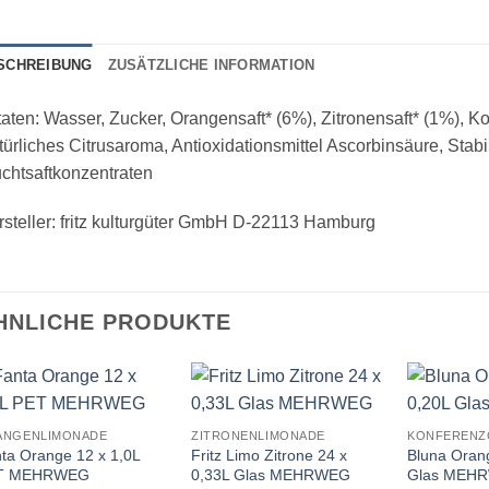
SCHREIBUNG
ZUSÄTZLICHE INFORMATION
aten: Wasser, Zucker, Orangensaft* (6%), Zitronensaft* (1%), K
ürliches Citrusaroma, Antioxidationsmittel Ascorbinsäure, Stab
chtsaftkonzentraten
steller: fritz kulturgüter GmbH D-22113 Hamburg
HNLICHE PRODUKTE
ANGENLIMONADE
ZITRONENLIMONADE
KONFERENZ
ta Orange 12 x 1,0L
Fritz Limo Zitrone 24 x
Bluna Oran
T MEHRWEG
0,33L Glas MEHRWEG
Glas MEH