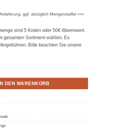
Anlieferung, ggf. abzüglich Mengenstaffel >>>
menge sind 5 Kisten oder 50€ Warenwert.
m gesamten Sortiment wählen. Es
efergebühren. Bitte beachten Sie unsere
24 x 0,33L Glas MEHRWEG Menge
IN DEN WARENKORB
r
onade
nge