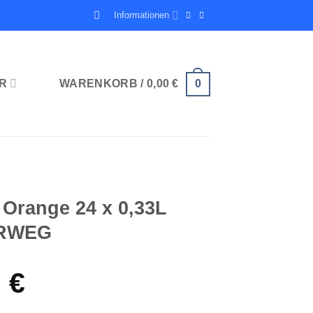
Informationen
R
WARENKORB /
0,00
€
0
 Orange 24 x 0,33L
HRWEG
3
€