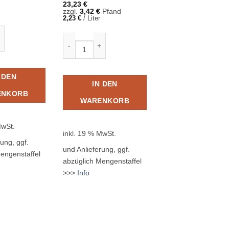
23,23
€
zzgl.
3,42
€
Pfand
2,23
€
/
Liter
EG Menge
ge 24 x 0,20L Glas MEHRWEG Menge
Fritz-Kola 24 x 0,33L Glas MEHRWEG Menge
ORANGENLIMONADE
Fanta Orange Zero 
 DEN
1,0L PET MEHRW
IN DEN
18,83
€
ENKORB
zzgl.
3,30
€
Pfand
WARENKORB
1,18
€
/
Liter
Fanta Orange Zero
MwSt.
inkl. 19 % MwSt.
ung, ggf.
und Anlieferung, ggf.
engenstaffel
abzüglich Mengenstaffel
IN DEN
>>>
Info
WARENKOR
inkl. 19 % MwSt.