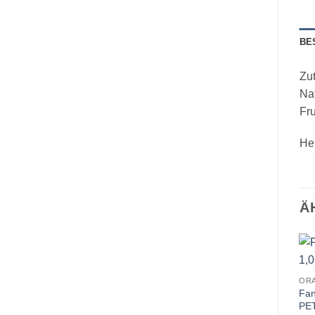
BE
Zut
Nat
Fru
Her
Ä
OR
Fan
PE