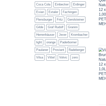
Coca Cola
Einbecker
Erdinger
Evian
Extaler
Fachingen
Flensburger
Fritz
Gerolsteiner
Gilde
Graf Rudolf
Granini
Herrenhäuser
Jever
Krombacher
light
orange
Paderborner
Paulaner
Proviant
Radeberger
Vilsa
Vittel
Volvic
zero