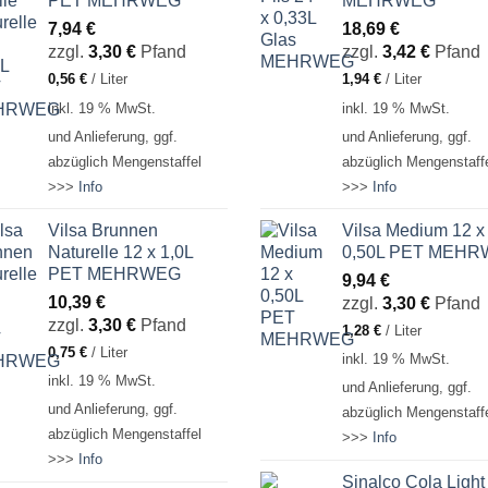
PET MEHRWEG
MEHRWEG
7,94
€
18,69
€
zzgl.
3,30
€
Pfand
zzgl.
3,42
€
Pfand
0,56
€
/
Liter
1,94
€
/
Liter
inkl. 19 % MwSt.
inkl. 19 % MwSt.
und Anlieferung, ggf.
und Anlieferung, ggf.
abzüglich Mengenstaffel
abzüglich Mengenstaff
>>>
Info
>>>
Info
Vilsa Brunnen
Vilsa Medium 12 x
Naturelle 12 x 1,0L
0,50L PET MEH
PET MEHRWEG
9,94
€
10,39
€
zzgl.
3,30
€
Pfand
zzgl.
3,30
€
Pfand
1,28
€
/
Liter
0,75
€
/
Liter
inkl. 19 % MwSt.
inkl. 19 % MwSt.
und Anlieferung, ggf.
und Anlieferung, ggf.
abzüglich Mengenstaff
abzüglich Mengenstaffel
>>>
Info
>>>
Info
Sinalco Cola Light