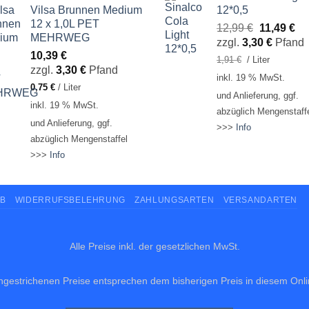
Vilsa Brunnen Medium
12*0,5
12 x 1,0L PET
Ursprüngl
Akt
12,99
€
11,49
€
MEHRWEG
Preis
Pr
zzgl.
3,30
€
Pfand
10,39
€
war:
ist:
1,91
€
/
Liter
zzgl.
3,30
€
Pfand
12,99 €
11,
inkl. 19 % MwSt.
0,75
€
/
Liter
und Anlieferung, ggf.
inkl. 19 % MwSt.
abzüglich Mengenstaff
und Anlieferung, ggf.
>>>
Info
abzüglich Mengenstaffel
>>>
Info
B
WIDERRUFSBELEHRUNG
ZAHLUNGSARTEN
VERSANDARTEN
Alle Preise inkl. der gesetzlichen MwSt.
hgestrichenen Preise entsprechen dem bisherigen Preis in diesem Onl