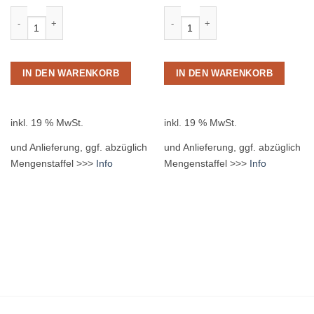
Astra Kiezmische 27 x 0,33L Glas MEHRWEG Menge
Gilde Radler naturtrüb 24 x 0,33L 
IN DEN WARENKORB
IN DEN WARENKORB
inkl. 19 % MwSt.
inkl. 19 % MwSt.
und Anlieferung, ggf. abzüglich
und Anlieferung, ggf. abzüglich
Mengenstaffel >>>
Info
Mengenstaffel >>>
Info