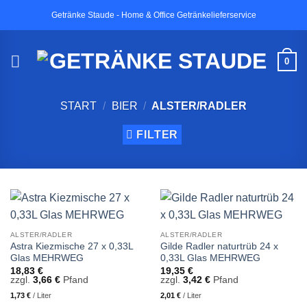
Zum
Getränke Staude - Home & Office Getränkelieferservice
Inhalt
springen
0
START
/
BIER
/
ALSTER/RADLER
FILTER
ALSTER/RADLER
ALSTER/RADLER
Astra Kiezmische 27 x 0,33L
Gilde Radler naturtrüb 24 x
Glas MEHRWEG
0,33L Glas MEHRWEG
18,83
€
19,35
€
zzgl.
3,66
€
Pfand
zzgl.
3,42
€
Pfand
1,73
€
/
Liter
2,01
€
/
Liter