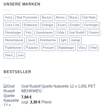
UNSERE MARKEN
Astra
Bad Pyrmonter
Becker
Becks
Bluna
Club Mate
Coca Cola
Einbecker
Erdinger
Evian
Extaler
Fachingen
Flensburger
Fritz
Gerolsteiner
Gilde
Graf Rudolf
Granini
Herrenhäuser
Jever
Krombacher
light
orange
Paderborner
Paulaner
Proviant
Radeberger
Vilsa
Vittel
Volvic
zero
BESTSELLER
Graf Rudolf Quelle Naturelle 12 x 1,00L PET
MEHRWEG
7,94
€
zzgl.
3,30
€
Pfand