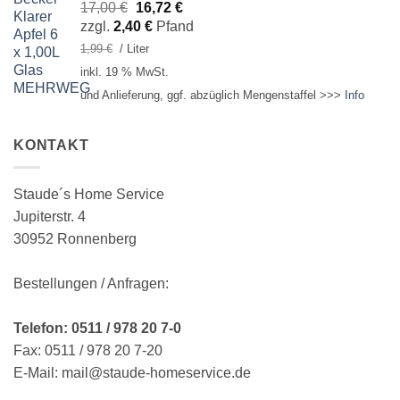
Ursprünglicher
Aktueller
17,00
€
16,72
€
Preis
Preis
zzgl.
2,40
€
Pfand
war:
ist:
1,99
€
/
Liter
17,00 €
16,72 €.
inkl. 19 % MwSt.
und Anlieferung, ggf. abzüglich Mengenstaffel >>>
Info
KONTAKT
Staude´s Home Service
Jupiterstr. 4
30952 Ronnenberg
Bestellungen / Anfragen:
Telefon: 0511 / 978 20 7-0
Fax: 0511 / 978 20 7-20
E-Mail: mail@staude-homeservice.de