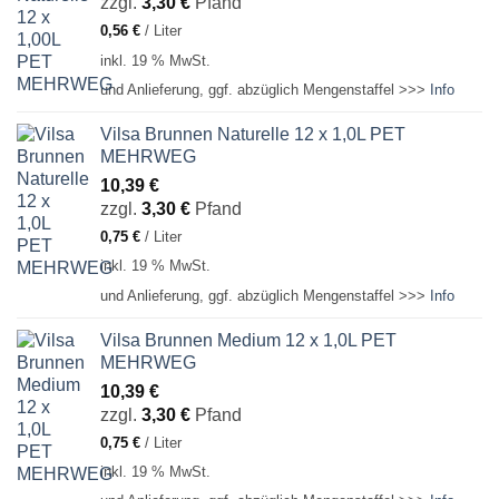
zzgl.
3,30
€
Pfand
0,56
€
/
Liter
inkl. 19 % MwSt.
und Anlieferung, ggf. abzüglich Mengenstaffel >>>
Info
Vilsa Brunnen Naturelle 12 x 1,0L PET
MEHRWEG
10,39
€
zzgl.
3,30
€
Pfand
0,75
€
/
Liter
inkl. 19 % MwSt.
und Anlieferung, ggf. abzüglich Mengenstaffel >>>
Info
Vilsa Brunnen Medium 12 x 1,0L PET
MEHRWEG
10,39
€
zzgl.
3,30
€
Pfand
0,75
€
/
Liter
inkl. 19 % MwSt.