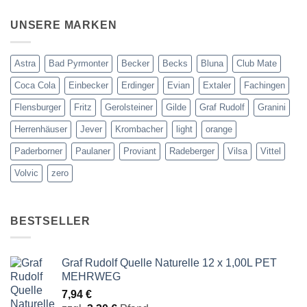
UNSERE MARKEN
Astra
Bad Pyrmonter
Becker
Becks
Bluna
Club Mate
Coca Cola
Einbecker
Erdinger
Evian
Extaler
Fachingen
Flensburger
Fritz
Gerolsteiner
Gilde
Graf Rudolf
Granini
Herrenhäuser
Jever
Krombacher
light
orange
Paderborner
Paulaner
Proviant
Radeberger
Vilsa
Vittel
Volvic
zero
BESTSELLER
Graf Rudolf Quelle Naturelle 12 x 1,00L PET
MEHRWEG
7,94
€