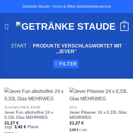
Zum
Getränke Staude - Home & Office Getränkelieferservice
Inhalt
springen
0
START
/
PRODUKTE VERSCHLAGWORTET MIT
„JEVER“
FILTER
ALKOHOLFREIE BIERE
PILS
Jever Fun alkoholfrei 24 x
Jever Pilsener 24 x 0,33L Glas
0,33L Glas MEHRWEG
MEHRWEG
21,27
€
21,27
€
zzgl.
3,42
€
Pfand
2,20
€
/
Liter