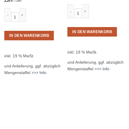
2,20
€
/
Liter
Jever Pilsener 24 x 0,33L Glas ME
Jever Fun alkoholfrei 24 x 0,33L Glas MEHRWEG Menge
IN DEN WARENKORB
IN DEN WARENKORB
inkl. 19 % MwSt.
inkl. 19 % MwSt.
und Anlieferung, ggf. abzüglich
und Anlieferung, ggf. abzüglich
Mengenstaffel >>>
Info
Mengenstaffel >>>
Info