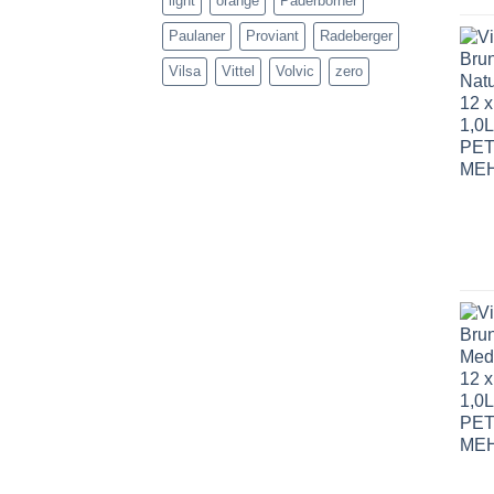
light
orange
Paderborner
Paulaner
Proviant
Radeberger
Vilsa
Vittel
Volvic
zero