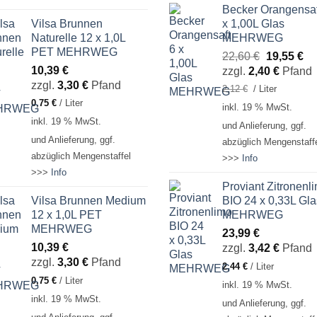
Becker Orangensaf
Vilsa Brunnen
x 1,00L Glas
Naturelle 12 x 1,0L
MEHRWEG
PET MEHRWEG
Ursprüngl
Ak
22,60
€
19,55
€
10,39
€
Preis
Pr
zzgl.
2,40
€
Pfand
zzgl.
3,30
€
Pfand
war:
ist:
2,12
€
/
Liter
22,60 €
19
0,75
€
/
Liter
inkl. 19 % MwSt.
inkl. 19 % MwSt.
und Anlieferung, ggf.
und Anlieferung, ggf.
abzüglich Mengenstaff
abzüglich Mengenstaffel
>>>
Info
>>>
Info
Proviant Zitronenl
Vilsa Brunnen Medium
BIO 24 x 0,33L Gla
12 x 1,0L PET
MEHRWEG
MEHRWEG
23,99
€
10,39
€
zzgl.
3,42
€
Pfand
zzgl.
3,30
€
Pfand
2,44
€
/
Liter
0,75
€
/
Liter
inkl. 19 % MwSt.
inkl. 19 % MwSt.
und Anlieferung, ggf.