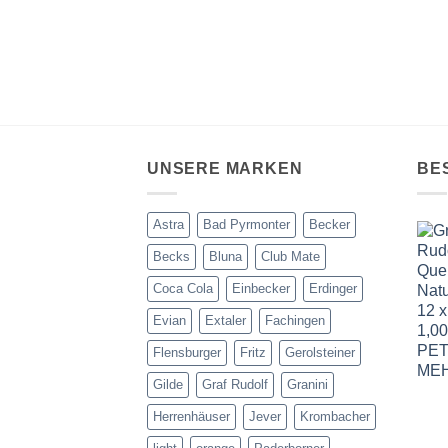
UNSERE MARKEN
BE
Astra
Bad Pyrmonter
Becker
Becks
Bluna
Club Mate
Coca Cola
Einbecker
Erdinger
Evian
Extaler
Fachingen
Flensburger
Fritz
Gerolsteiner
Gilde
Graf Rudolf
Granini
Herrenhäuser
Jever
Krombacher