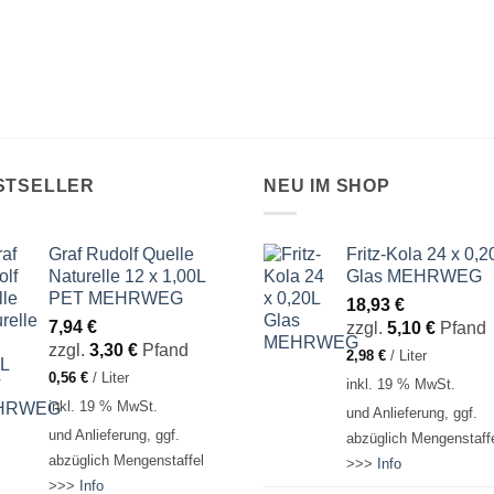
STSELLER
NEU IM SHOP
Graf Rudolf Quelle
Fritz-Kola 24 x 0,2
Naturelle 12 x 1,00L
Glas MEHRWEG
PET MEHRWEG
18,93
€
7,94
€
zzgl.
5,10
€
Pfand
zzgl.
3,30
€
Pfand
2,98
€
/
Liter
0,56
€
/
Liter
inkl. 19 % MwSt.
inkl. 19 % MwSt.
und Anlieferung, ggf.
und Anlieferung, ggf.
abzüglich Mengenstaff
abzüglich Mengenstaffel
>>>
Info
>>>
Info