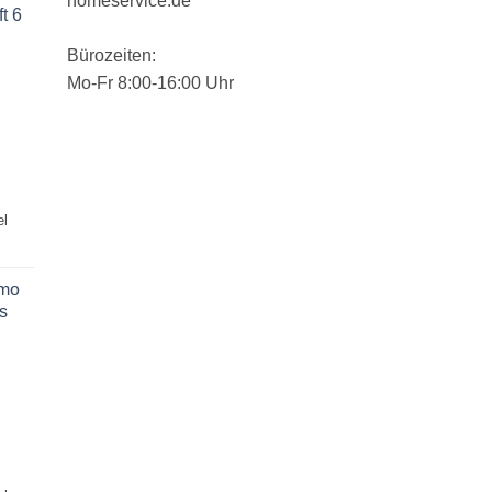
homeservice.de
t 6
Bürozeiten:
Mo-Fr 8:00-16:00 Uhr
icher
tueller
eis
,55 €.
el
imo
s