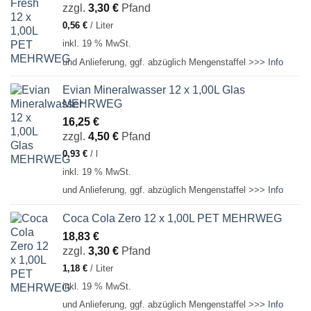
zzgl.
3,30
€
Pfand
0,56
€
/
Liter
inkl. 19 % MwSt.
und Anlieferung, ggf. abzüglich Mengenstaffel >>>
Info
Evian Mineralwasser 12 x 1,00L Glas
MEHRWEG
16,25
€
zzgl.
4,50
€
Pfand
0,93
€
/
l
inkl. 19 % MwSt.
und Anlieferung, ggf. abzüglich Mengenstaffel >>>
Info
Coca Cola Zero 12 x 1,00L PET MEHRWEG
18,83
€
zzgl.
3,30
€
Pfand
1,18
€
/
Liter
inkl. 19 % MwSt.
und Anlieferung, ggf. abzüglich Mengenstaffel >>>
Info