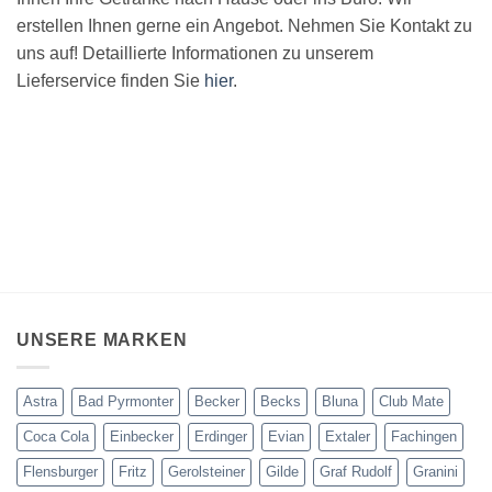
erstellen Ihnen gerne ein Angebot. Nehmen Sie Kontakt zu
uns auf! Detaillierte Informationen zu unserem
Lieferservice finden Sie
hier
.
UNSERE MARKEN
Astra
Bad Pyrmonter
Becker
Becks
Bluna
Club Mate
Coca Cola
Einbecker
Erdinger
Evian
Extaler
Fachingen
Flensburger
Fritz
Gerolsteiner
Gilde
Graf Rudolf
Granini