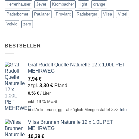
Herrenhäuser
Jever
Krombacher
light
orange
Paderborner
Paulaner
Proviant
Radeberger
Vilsa
Vittel
Volvic
zero
BESTSELLER
Graf Rudolf Quelle Naturelle 12 x 1,00L PET
MEHRWEG
7,94
€
zzgl.
3,30
€
Pfand
0,56
€
/
Liter
inkl. 19 % MwSt.
und Anlieferung, ggf. abzüglich Mengenstaffel >>>
Info
Vilsa Brunnen Naturelle 12 x 1,0L PET
MEHRWEG
10,39
€