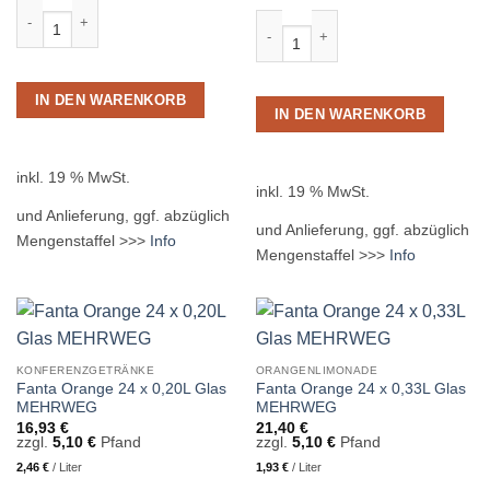
Bluna Orange 24 x 0,20L Glas MEHRWEG Menge
Fanta Orange 12 x 1,0L PET MEHRW
IN DEN WARENKORB
IN DEN WARENKORB
inkl. 19 % MwSt.
inkl. 19 % MwSt.
und Anlieferung, ggf. abzüglich
und Anlieferung, ggf. abzüglich
Mengenstaffel >>>
Info
Mengenstaffel >>>
Info
KONFERENZGETRÄNKE
ORANGENLIMONADE
Fanta Orange 24 x 0,20L Glas
Fanta Orange 24 x 0,33L Glas
MEHRWEG
MEHRWEG
16,93
€
21,40
€
zzgl.
5,10
€
Pfand
zzgl.
5,10
€
Pfand
2,46
€
/
Liter
1,93
€
/
Liter