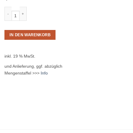
Proviant Orangenlimo BIO 24 x 0,33L Glas MEHRWEG Menge
IN DEN WARENKORB
inkl. 19 % MwSt.
und Anlieferung, ggf. abzüglich
Mengenstaffel >>>
Info