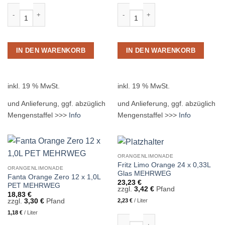
Fanta Orange 24 x 0,20L Glas MEHRWEG Menge
Fanta Orange 24 x 0,33L Glas MEH
IN DEN WARENKORB
IN DEN WARENKORB
inkl. 19 % MwSt.
inkl. 19 % MwSt.
und Anlieferung, ggf. abzüglich
und Anlieferung, ggf. abzüglich
Mengenstaffel >>>
Info
Mengenstaffel >>>
Info
ORANGENLIMONADE
Fritz Limo Orange 24 x 0,33L
ORANGENLIMONADE
Glas MEHRWEG
Fanta Orange Zero 12 x 1,0L
23,23
€
PET MEHRWEG
zzgl.
3,42
€
Pfand
18,83
€
zzgl.
3,30
€
Pfand
2,23
€
/
Liter
1,18
€
/
Liter
Fritz Limo Orange 24 x 0,33L Glas