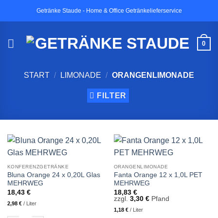
Zum
Getränke Staude - Home & Office Getränkelieferservice
Inhalt
springen
0
START
/
LIMONADE
/
ORANGENLIMONADE
FILTER
KONFERENZGETRÄNKE
ORANGENLIMONADE
Bluna Orange 24 x 0,20L Glas
Fanta Orange 12 x 1,0L PET
MEHRWEG
MEHRWEG
18,43
€
18,83
€
zzgl.
3,30
€
Pfand
2,98
€
/
Liter
1,18
€
/
Liter