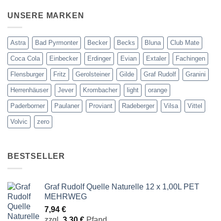
UNSERE MARKEN
Astra
Bad Pyrmonter
Becker
Becks
Bluna
Club Mate
Coca Cola
Einbecker
Erdinger
Evian
Extaler
Fachingen
Flensburger
Fritz
Gerolsteiner
Gilde
Graf Rudolf
Granini
Herrenhäuser
Jever
Krombacher
light
orange
Paderborner
Paulaner
Proviant
Radeberger
Vilsa
Vittel
Volvic
zero
BESTSELLER
Graf Rudolf Quelle Naturelle 12 x 1,00L PET
MEHRWEG
7,94
€
zzgl.
3,30
€
Pfand