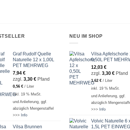
STSELLER
NEU IM SHOP
Graf Rudolf Quelle
Vilsa Apfelschorle 
Naturelle 12 x 1,00L
0,50L PET MEH
PET MEHRWEG
12,03
€
7,94
€
zzgl.
3,30
€
Pfand
zzgl.
3,30
€
Pfand
1,62
€
/
Liter
0,56
€
/
Liter
inkl. 19 % MwSt.
inkl. 19 % MwSt.
und Anlieferung, ggf.
und Anlieferung, ggf.
abzüglich Mengenstaff
abzüglich Mengenstaffel
>>>
Info
>>>
Info
Volvic Naturelle 6 
Vilsa Brunnen
1,5L PET EINWE