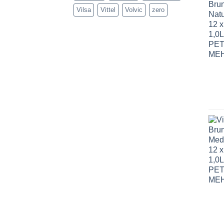
Vilsa
Vittel
Volvic
zero