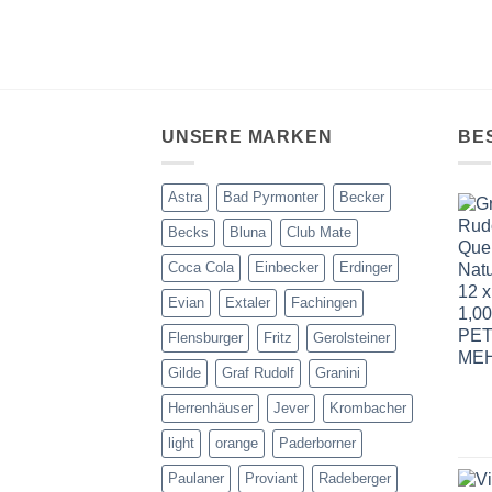
UNSERE MARKEN
BE
Astra
Bad Pyrmonter
Becker
Becks
Bluna
Club Mate
Coca Cola
Einbecker
Erdinger
Evian
Extaler
Fachingen
Flensburger
Fritz
Gerolsteiner
Gilde
Graf Rudolf
Granini
Herrenhäuser
Jever
Krombacher
light
orange
Paderborner
Paulaner
Proviant
Radeberger