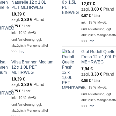
Naturelle 12 x 1,0L
12,07
€
PET MEHRWEG
zzgl.
3,00
€
Pfand
10,39
€
0,97
€
/
Liter
zzgl.
3,30
€
Pfand
inkl. 19 % MwSt.
0,75
€
/
Liter
und Anlieferung, ggf.
inkl. 19 % MwSt.
abzüglich Mengenstaff
und Anlieferung, ggf.
>>>
Info
abzüglich Mengenstaffel
Graf Rudolf Quelle
>>>
Info
Fresh 12 x 1,00L 
Vilsa Brunnen Medium
MEHRWEG
12 x 1,0L PET
7,94
€
MEHRWEG
zzgl.
3,30
€
Pfand
10,39
€
0,56
€
/
Liter
zzgl.
3,30
€
Pfand
inkl. 19 % MwSt.
0,75
€
/
Liter
und Anlieferung, ggf.
inkl. 19 % MwSt.
abzüglich Mengenstaff
und Anlieferung, ggf.
>>>
Info
abzüglich Mengenstaffel