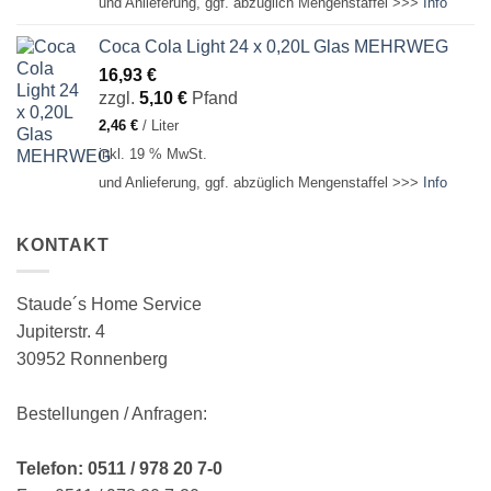
und Anlieferung, ggf. abzüglich Mengenstaffel >>>
Info
Coca Cola Light 24 x 0,20L Glas MEHRWEG
16,93
€
zzgl.
5,10
€
Pfand
2,46
€
/
Liter
inkl. 19 % MwSt.
und Anlieferung, ggf. abzüglich Mengenstaffel >>>
Info
KONTAKT
Staude´s Home Service
Jupiterstr. 4
30952 Ronnenberg
Bestellungen / Anfragen:
Telefon: 0511 / 978 20 7-0