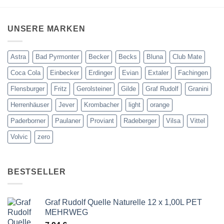
UNSERE MARKEN
Astra
Bad Pyrmonter
Becker
Becks
Bluna
Club Mate
Coca Cola
Einbecker
Erdinger
Evian
Extaler
Fachingen
Flensburger
Fritz
Gerolsteiner
Gilde
Graf Rudolf
Granini
Herrenhäuser
Jever
Krombacher
light
orange
Paderborner
Paulaner
Proviant
Radeberger
Vilsa
Vittel
Volvic
zero
BESTSELLER
Graf Rudolf Quelle Naturelle 12 x 1,00L PET
MEHRWEG