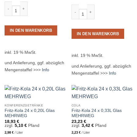
Fritz Limo Orange 24 x 0,33L Glas MEHRWEG Menge
Fritz Limo Zitrone 24 x 0,33L Glas
IN DEN WARENKORB
IN DEN WARENKORB
inkl. 19 % MwSt.
inkl. 19 % MwSt.
und Anlieferung, ggf. abzüglich
und Anlieferung, ggf. abzüglich
Mengenstaffel >>>
Info
Mengenstaffel >>>
Info
KONFERENZGETRÄNKE
COLA
Fritz-Kola 24 x 0,20L Glas
Fritz-Kola 24 x 0,33L Glas
MEHRWEG
MEHRWEG
18,93
€
23,23
€
zzgl.
5,10
€
Pfand
zzgl.
3,42
€
Pfand
2,98
€
/
Liter
2,23
€
/
Liter