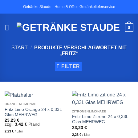
Zum
Getränke Staude - Home & Office Getränkelieferservice
Inhalt
springen
0
START
/
PRODUKTE VERSCHLAGWORTET MIT
„FRITZ“
FILTER
ORANGENLIMONADE
Fritz Limo Orange 24 x 0,33L
ZITRONENLIMONADE
Glas MEHRWEG
Fritz Limo Zitrone 24 x 0,33L
23,23
€
Glas MEHRWEG
zzgl.
3,42
€
Pfand
23,23
€
2,23
€
/
Liter
2,23
€
/
Liter