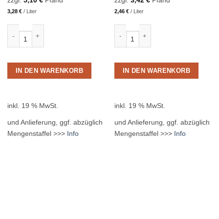
zzgl.
5,10
€
Pfand
zzgl.
3,42
€
Pfand
3,28
€
/
Liter
2,46
€
/
Liter
Fritz-Spritz Bio Rhabarberschorle 24 x 0,2L Glas MEHRWEG Menge
Fritz-Spritz Bio Rhabarberschorle 
IN DEN WARENKORB
IN DEN WARENKORB
inkl. 19 % MwSt.
inkl. 19 % MwSt.
und Anlieferung, ggf. abzüglich
und Anlieferung, ggf. abzüglich
Mengenstaffel >>>
Info
Mengenstaffel >>>
Info