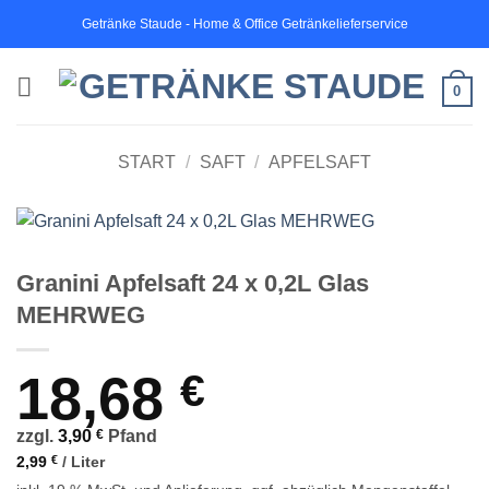
Zum
Getränke Staude - Home & Office Getränkelieferservice
Inhalt
springen
0
START
/
SAFT
/
APFELSAFT
Granini Apfelsaft 24 x 0,2L Glas
MEHRWEG
18,68
€
zzgl.
3,90
€
Pfand
2,99
€
/
Liter