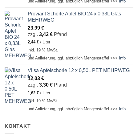
und Anlieferung, ggf. abzüglich Mengenstaffel >>>
Info
Proviant Schorle Apfel BIO 24 x 0,33L Glas
MEHRWEG
23,99
€
zzgl.
3,42
€
Pfand
2,44
€
/
Liter
inkl. 19 % MwSt.
und Anlieferung, ggf. abzüglich Mengenstaffel >>>
Info
Vilsa Apfelschorle 12 x 0,50L PET MEHRWEG
12,03
€
zzgl.
3,30
€
Pfand
1,62
€
/
Liter
inkl. 19 % MwSt.
und Anlieferung, ggf. abzüglich Mengenstaffel >>>
Info
KONTAKT