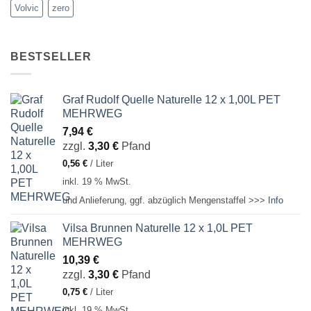
Volvic
zero
BESTSELLER
Graf Rudolf Quelle Naturelle 12 x 1,00L PET
MEHRWEG
7,94
€
zzgl.
3,30
€
Pfand
0,56
€
/
Liter
inkl. 19 % MwSt.
und Anlieferung, ggf. abzüglich Mengenstaffel >>>
Info
Vilsa Brunnen Naturelle 12 x 1,0L PET
MEHRWEG
10,39
€
zzgl.
3,30
€
Pfand
0,75
€
/
Liter
inkl. 19 % MwSt.