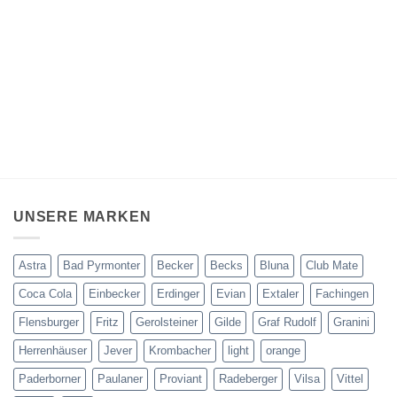
UNSERE MARKEN
Astra
Bad Pyrmonter
Becker
Becks
Bluna
Club Mate
Coca Cola
Einbecker
Erdinger
Evian
Extaler
Fachingen
Flensburger
Fritz
Gerolsteiner
Gilde
Graf Rudolf
Granini
Herrenhäuser
Jever
Krombacher
light
orange
Paderborner
Paulaner
Proviant
Radeberger
Vilsa
Vittel