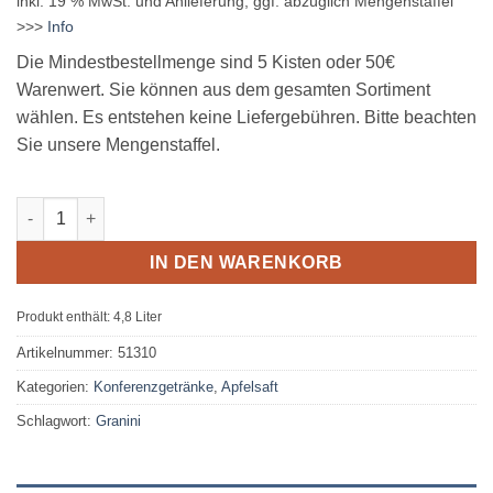
inkl. 19 % MwSt.
und Anlieferung, ggf. abzüglich Mengenstaffel
>>>
Info
Die Mindestbestellmenge sind 5 Kisten oder 50€
Warenwert. Sie können aus dem gesamten Sortiment
wählen. Es entstehen keine Liefergebühren. Bitte beachten
Sie unsere Mengenstaffel.
Granini Apfelsaft 24 x 0,2L Glas MEHRWEG Menge
IN DEN WARENKORB
Produkt enthält: 4,8
Liter
Artikelnummer:
51310
Kategorien:
Konferenzgetränke
,
Apfelsaft
Schlagwort:
Granini