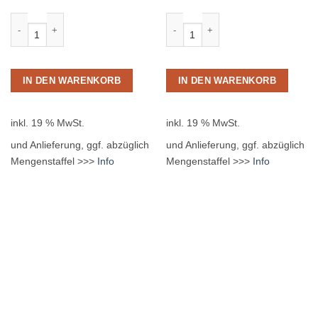
Becker Orange 12 x 0,2L Glas MEHRWEG Menge
Coca Cola 24 x 0,20L Glas MEHRWE
IN DEN WARENKORB
IN DEN WARENKORB
inkl. 19 % MwSt.
inkl. 19 % MwSt.
und Anlieferung, ggf. abzüglich
und Anlieferung, ggf. abzüglich
Mengenstaffel >>>
Info
Mengenstaffel >>>
Info