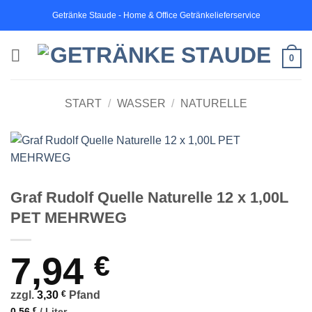
Zum
Getränke Staude - Home & Office Getränkelieferservice
Inhalt
springen
0
START
/
WASSER
/
NATURELLE
Graf Rudolf Quelle Naturelle 12 x 1,00L
PET MEHRWEG
7,94
€
zzgl.
3,30
€
Pfand
0,56
€
/
Liter