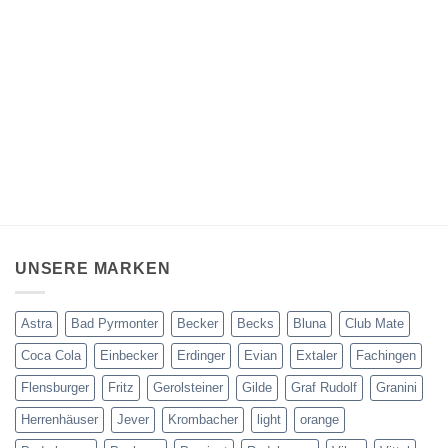
UNSERE MARKEN
Astra
Bad Pyrmonter
Becker
Becks
Bluna
Club Mate
Coca Cola
Einbecker
Erdinger
Evian
Extaler
Fachingen
Flensburger
Fritz
Gerolsteiner
Gilde
Graf Rudolf
Granini
Herrenhäuser
Jever
Krombacher
light
orange