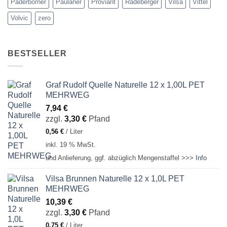
Paderborner
Paulaner
Proviant
Radeberger
Vilsa
Vittel
Volvic
zero
BESTSELLER
Graf Rudolf Quelle Naturelle 12 x 1,00L PET
MEHRWEG
7,94
€
zzgl.
3,30
€
Pfand
0,56
€
/
Liter
inkl. 19 % MwSt.
und Anlieferung, ggf. abzüglich Mengenstaffel >>>
Info
Vilsa Brunnen Naturelle 12 x 1,0L PET
MEHRWEG
10,39
€
zzgl.
3,30
€
Pfand
0,75
€
/
Liter