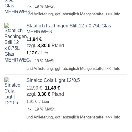
inkl. 19 % MwSt.
und Anlieferung, ggf. abzüglich Mengenstaffel >>>
Info
Staatlich Fachingen Still 12 x 0,75L Glas
MEHRWEG
11,94
€
zzgl.
3,30
€
Pfand
1,17
€
/
Liter
inkl. 19 % MwSt.
und Anlieferung, ggf. abzüglich Mengenstaffel >>>
Info
Sinalco Cola Light 12*0,5
Ursprünglicher
Aktueller
12,99
€
11,49
€
Preis
Preis
zzgl.
3,30
€
Pfand
war:
ist:
1,91
€
/
Liter
12,99 €
11,49 €.
inkl. 19 % MwSt.
und Anlieferung, ggf. abzüglich Mengenstaffel >>>
Info