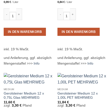
0,99
€
/
Liter
0,84
€
/
Liter
Bad Pyrmonter Medium 12 x 0,75L Glas MEHRWEG Menge
Extaler Mineralquell Medium 12 x 0
IN DEN WARENKORB
IN DEN WARENKORB
inkl. 19 % MwSt.
inkl. 19 % MwSt.
und Anlieferung, ggf. abzüglich
und Anlieferung, ggf. abzüglich
Mengenstaffel >>>
Info
Mengenstaffel >>>
Info
MEDIUM
MEDIUM
Gerolsteiner Medium 12 x
Gerolsteiner Medium 12 x
0,75L Glas MEHRWEG
1,00L PET MEHRWEG
11,60
€
11,84
€
zzgl.
3,30
€
Pfand
zzgl.
3,30
€
Pfand