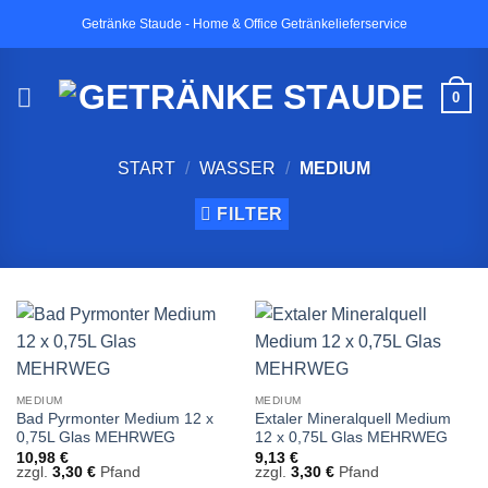
Zum
Getränke Staude - Home & Office Getränkelieferservice
Inhalt
springen
0
START
/
WASSER
/
MEDIUM
FILTER
MEDIUM
MEDIUM
Bad Pyrmonter Medium 12 x
Extaler Mineralquell Medium
0,75L Glas MEHRWEG
12 x 0,75L Glas MEHRWEG
10,98
€
9,13
€
zzgl.
3,30
€
Pfand
zzgl.
3,30
€
Pfand