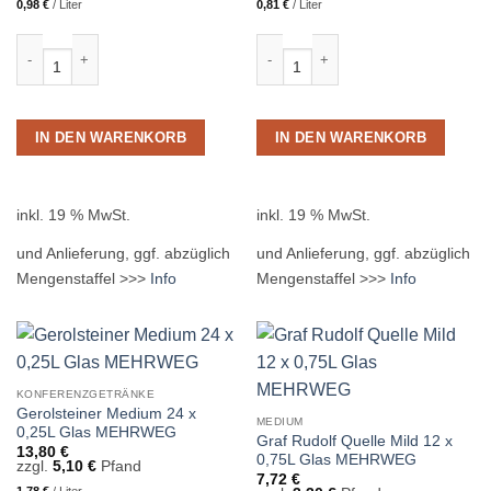
0,98
€
/
Liter
0,81
€
/
Liter
Gerolsteiner Medium 12 x 0,75L Glas MEHRWEG Menge
Gerolsteiner Medium 12 x 1,00L P
IN DEN WARENKORB
IN DEN WARENKORB
inkl. 19 % MwSt.
inkl. 19 % MwSt.
und Anlieferung, ggf. abzüglich
und Anlieferung, ggf. abzüglich
Mengenstaffel >>>
Info
Mengenstaffel >>>
Info
KONFERENZGETRÄNKE
Gerolsteiner Medium 24 x
MEDIUM
0,25L Glas MEHRWEG
Graf Rudolf Quelle Mild 12 x
13,80
€
0,75L Glas MEHRWEG
zzgl.
5,10
€
Pfand
7,72
€