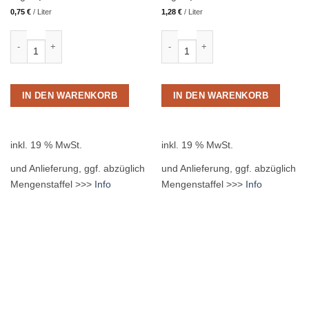
0,75
€
/
Liter
1,28
€
/
Liter
Vilsa Brunnen Medium 12 x 1,0L PET MEHRWEG Menge
Vilsa Medium 12 x 0,50L PET MEHR
IN DEN WARENKORB
IN DEN WARENKORB
inkl. 19 % MwSt.
inkl. 19 % MwSt.
und Anlieferung, ggf. abzüglich
und Anlieferung, ggf. abzüglich
Mengenstaffel >>>
Info
Mengenstaffel >>>
Info