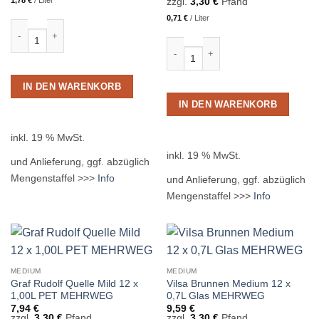
1,78
€
/
Liter
zzgl.
3,30
€
Pfand
0,71
€
/
Liter
Gerolsteiner Medium 24 x 0,25L Glas MEHRWEG Menge
Graf Rudolf Quelle Mild 12 x 0,75L
IN DEN WARENKORB
IN DEN WARENKORB
inkl. 19 % MwSt.
inkl. 19 % MwSt.
und Anlieferung, ggf. abzüglich
Mengenstaffel >>>
Info
und Anlieferung, ggf. abzüglich
Mengenstaffel >>>
Info
MEDIUM
MEDIUM
Graf Rudolf Quelle Mild 12 x
Vilsa Brunnen Medium 12 x
1,00L PET MEHRWEG
0,7L Glas MEHRWEG
7,94
€
9,59
€
zzgl.
3,30
€
Pfand
zzgl.
3,30
€
Pfand