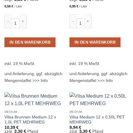
0,56
€
/
Liter
0,95
€
/
Liter
Graf Rudolf Quelle Mild 12 x 1,00L PET MEHRWEG Menge
Vilsa Brunnen Medium 12 x 0,7L Gl
IN DEN WARENKORB
IN DEN WARENKORB
inkl. 19 % MwSt.
inkl. 19 % MwSt.
und Anlieferung, ggf. abzüglich
und Anlieferung, ggf. abzüglich
Mengenstaffel >>>
Info
Mengenstaffel >>>
Info
MEDIUM
MEDIUM
Vilsa Brunnen Medium 12 x
Vilsa Medium 12 x 0,50L PET
1,0L PET MEHRWEG
MEHRWEG
10,39
€
9,94
€
zzgl.
3,30
€
Pfand
zzgl.
3,30
€
Pfand