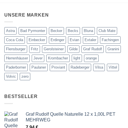
UNSERE MARKEN
Astra
Bad Pyrmonter
Becker
Becks
Bluna
Club Mate
Coca Cola
Einbecker
Erdinger
Evian
Extaler
Fachingen
Flensburger
Fritz
Gerolsteiner
Gilde
Graf Rudolf
Granini
Herrenhäuser
Jever
Krombacher
light
orange
Paderborner
Paulaner
Proviant
Radeberger
Vilsa
Vittel
Volvic
zero
BESTSELLER
Graf Rudolf Quelle Naturelle 12 x 1,00L PET
MEHRWEG
7,94
€