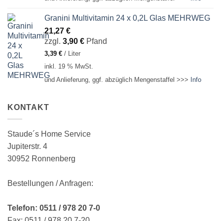
Granini Multivitamin 24 x 0,2L Glas MEHRWEG
21,27
€
zzgl.
3,90
€
Pfand
3,39
€
/
Liter
inkl. 19 % MwSt.
und Anlieferung, ggf. abzüglich Mengenstaffel >>>
Info
KONTAKT
Staude´s Home Service
Jupiterstr. 4
30952 Ronnenberg
Bestellungen / Anfragen:
Telefon: 0511 / 978 20 7-0
Fax: 0511 / 978 20 7-20