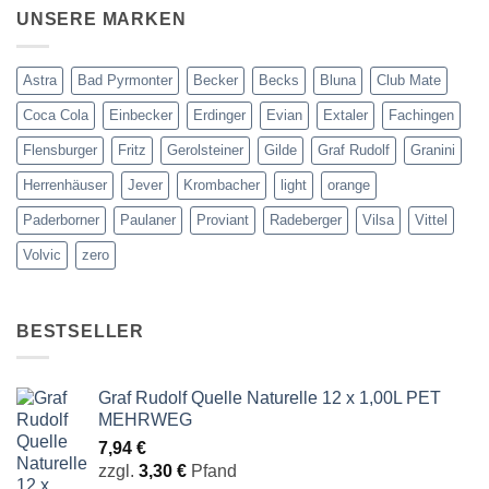
UNSERE MARKEN
Astra
Bad Pyrmonter
Becker
Becks
Bluna
Club Mate
Coca Cola
Einbecker
Erdinger
Evian
Extaler
Fachingen
Flensburger
Fritz
Gerolsteiner
Gilde
Graf Rudolf
Granini
Herrenhäuser
Jever
Krombacher
light
orange
Paderborner
Paulaner
Proviant
Radeberger
Vilsa
Vittel
Volvic
zero
BESTSELLER
Graf Rudolf Quelle Naturelle 12 x 1,00L PET
MEHRWEG
7,94
€
zzgl.
3,30
€
Pfand