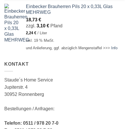
Einbecker Brauherren Pils 20 x 0,33L Glas
MEHRWEG
18,73
€
zzgl.
3,10
€
Pfand
2,24
€
/
Liter
inkl. 19 % MwSt.
und Anlieferung, ggf. abzüglich Mengenstaffel >>>
Info
KONTAKT
Staude´s Home Service
Jupiterstr. 4
30952 Ronnenberg
Bestellungen / Anfragen:
Telefon: 0511 / 978 20 7-0