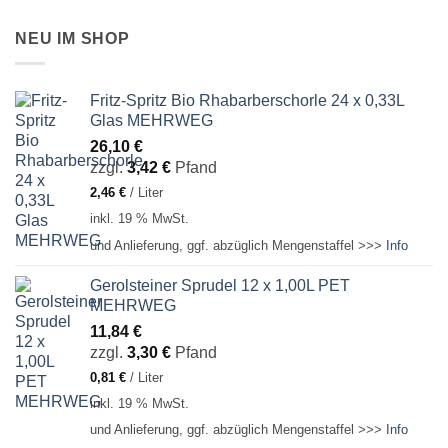
NEU IM SHOP
Fritz-Spritz Bio Rhabarberschorle 24 x 0,33L
Glas MEHRWEG
26,10
€
zzgl.
3,42
€
Pfand
2,46
€
/
Liter
inkl. 19 % MwSt.
und Anlieferung, ggf. abzüglich Mengenstaffel >>>
Info
Gerolsteiner Sprudel 12 x 1,00L PET
MEHRWEG
11,84
€
zzgl.
3,30
€
Pfand
0,81
€
/
Liter
inkl. 19 % MwSt.
und Anlieferung, ggf. abzüglich Mengenstaffel >>>
Info