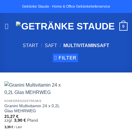
Zum
Getränke Staude - Home & Office Getränkelieferservice
Inhalt
springen
0
START
/
SAFT
/
MULTIVITAMINSAFT
FILTER
KONFERENZGETRÄNKE
Granini Multivitamin 24 x 0,2L
Glas MEHRWEG
21,27
€
zzgl.
3,90
€
Pfand
3,39
€
/
Liter