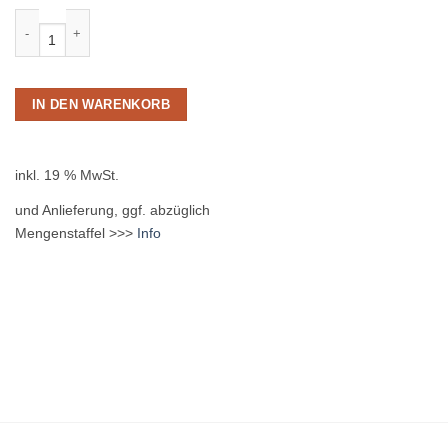
Granini Multivitamin 24 x 0,2L Glas MEHRWEG Menge
IN DEN WARENKORB
inkl. 19 % MwSt.
und Anlieferung, ggf. abzüglich
Mengenstaffel >>>
Info