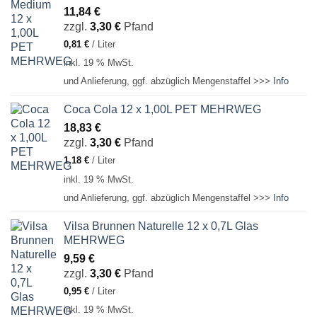
11,84
€
zzgl.
3,30
€
Pfand
0,81
€
/
Liter
inkl. 19 % MwSt.
und Anlieferung, ggf. abzüglich Mengenstaffel >>>
Info
Coca Cola 12 x 1,00L PET MEHRWEG
18,83
€
zzgl.
3,30
€
Pfand
1,18
€
/
Liter
inkl. 19 % MwSt.
und Anlieferung, ggf. abzüglich Mengenstaffel >>>
Info
Vilsa Brunnen Naturelle 12 x 0,7L Glas
MEHRWEG
9,59
€
zzgl.
3,30
€
Pfand
0,95
€
/
Liter
inkl. 19 % MwSt.