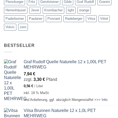
Flensburger
Fritz
Gerolsteiner
Gilde
Graf Rudolf
Granini
Herrenhäuser
Jever
Krombacher
light
orange
Paderborner
Paulaner
Proviant
Radeberger
Vilsa
Vittel
Volvic
zero
BESTSELLER
Graf Rudolf Quelle Naturelle 12 x 1,00L PET
MEHRWEG
7,94
€
zzgl.
3,30
€
Pfand
0,56
€
/
Liter
inkl. 19 % MwSt.
und Anlieferung, ggf. abzüglich Mengenstaffel >>>
Info
Vilsa Brunnen Naturelle 12 x 1,0L PET
MEHRWEG