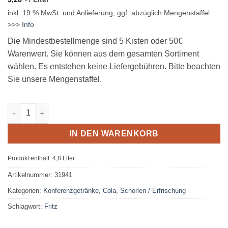
inkl. 19 % MwSt.
und Anlieferung, ggf. abzüglich Mengenstaffel
>>>
Info
Die Mindestbestellmenge sind 5 Kisten oder 50€
Warenwert. Sie können aus dem gesamten Sortiment
wählen. Es entstehen keine Liefergebühren. Bitte beachten
Sie unsere Mengenstaffel.
Fritz-Spritz Bio Rhabarberschorle 24 x 0,2L Glas MEHRWEG Me
IN DEN WARENKORB
Produkt enthält: 4,8
Liter
Artikelnummer:
31941
Kategorien:
Konferenzgetränke
,
Cola
,
Schorlen / Erfrischung
Schlagwort:
Fritz