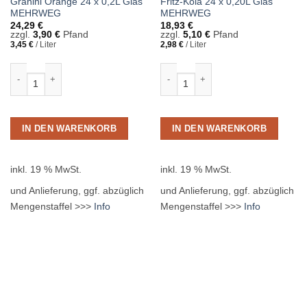
Granini Orange 24 x 0,2L Glas
Fritz-Kola 24 x 0,20L Glas
MEHRWEG
MEHRWEG
24,29
€
18,93
€
zzgl.
3,90
€
Pfand
zzgl.
5,10
€
Pfand
3,45
€
/
Liter
2,98
€
/
Liter
Granini Orange 24 x 0,2L Glas MEHRWEG Menge
Fritz-Kola 24 x 0,20L Glas MEHRWEG
IN DEN WARENKORB
IN DEN WARENKORB
inkl. 19 % MwSt.
inkl. 19 % MwSt.
und Anlieferung, ggf. abzüglich
und Anlieferung, ggf. abzüglich
Mengenstaffel >>>
Info
Mengenstaffel >>>
Info