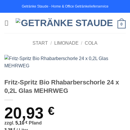
Zum
Getränke Staude - Home & Office Getränkelieferservice
Inhalt
springen
0
START
/
LIMONADE
/
COLA
Fritz-Spritz Bio Rhabarberschorle 24 x
0,2L Glas MEHRWEG
20,93
€
zzgl.
5,10
€
Pfand
3,28
€
/
Liter