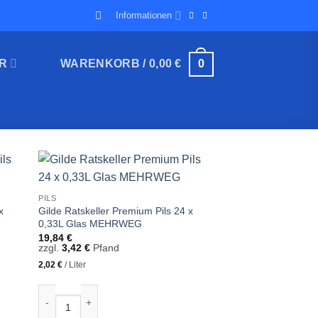
Informationen
R
WARENKORB /
0,00
€
0
PILS
x
Gilde Ratskeller Premium Pils 24 x
0,33L Glas MEHRWEG
19,84
€
zzgl.
3,42
€
Pfand
2,02
€
/
Liter
0 x 0,5L Glas MEHRWEG Menge
Gilde Ratskeller Premium Pils 24 x 0,33L Glas MEHRWEG Men