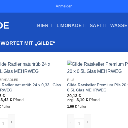
Anmelden
BIER
LIMONADE
SAFT
WASSE
ORTET MIT „GILDE“
ER/RADLER
PILS
e Radler naturtrüb 24 x 0,33L Glas
Gilde Ratskeller Premium Pils 20 
HRWEG
0,5L Glas MEHRWEG
35
€
20,13
€
.
3,42
€
Pfand
zzgl.
3,10
€
Pfand
€
/
Liter
1,66
€
/
Liter
e Radler naturtrüb 24 x 0,33L Glas MEHRWEG Menge
Gilde Ratskeller Premium Pils 2