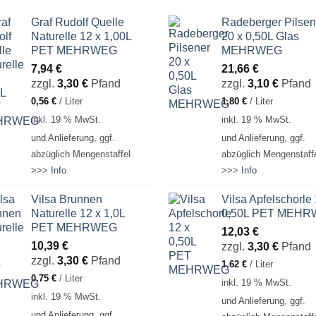
Graf Rudolf Quelle
Radeberger Pilsen
Naturelle 12 x 1,00L
20 x 0,50L Glas
PET MEHRWEG
MEHRWEG
7,94
€
21,66
€
zzgl.
3,30
€
Pfand
zzgl.
3,10
€
Pfand
0,56
€
/
Liter
1,80
€
/
Liter
inkl. 19 % MwSt.
inkl. 19 % MwSt.
und Anlieferung, ggf.
und Anlieferung, ggf.
abzüglich Mengenstaffel
abzüglich Mengenstaff
>>>
Info
>>>
Info
Vilsa Brunnen
Vilsa Apfelschorle 
Naturelle 12 x 1,0L
0,50L PET MEH
PET MEHRWEG
12,03
€
10,39
€
zzgl.
3,30
€
Pfand
zzgl.
3,30
€
Pfand
1,62
€
/
Liter
0,75
€
/
Liter
inkl. 19 % MwSt.
inkl. 19 % MwSt.
und Anlieferung, ggf.
und Anlieferung, ggf.