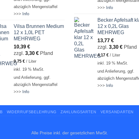
abzüglich Mengenstaff
abzüglich Mengenstaffel
>>>
Info
>>>
Info
Becker Apfelsaft kl
Vilsa Brunnen Medium
12 x 0,2L Glas
12 x 1,0L PET
MEHRWEG
MEHRWEG
13,77
€
10,39
€
zzgl.
3,30
€
Pfand
zzgl.
3,30
€
Pfand
4,17
€
/
Liter
0,75
€
/
Liter
inkl. 19 % MwSt.
inkl. 19 % MwSt.
und Anlieferung, ggf.
und Anlieferung, ggf.
abzüglich Mengenstaff
abzüglich Mengenstaffel
>>>
Info
>>>
Info
B
WIDERRUFSBELEHRUNG
ZAHLUNGSARTEN
VERSANDARTEN
Alle Preise inkl. der gesetzlichen MwSt.