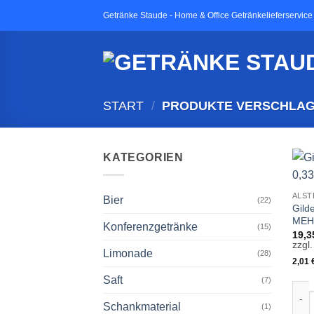
Zum
Getränke Staude - Home & Office Getränkelieferservice
Inhalt
springen
START
/
PRODUKTE VERSCHLAGW
KATEGORIEN
ALST
Bier
(22)
Gild
ME
Konferenzgetränke
(15)
19,
zzgl
Limonade
(28)
2,01
Saft
(7)
Gild
Schankmaterial
(1)