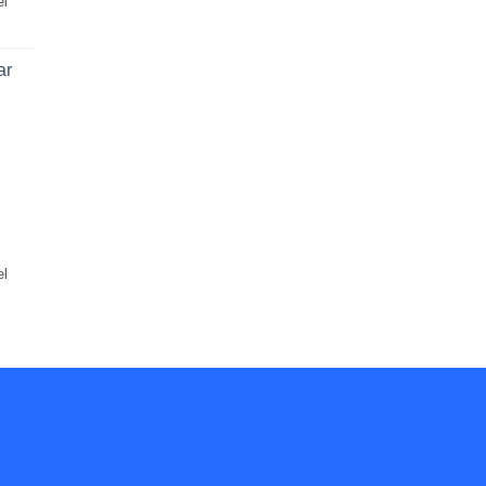
el
ar
el