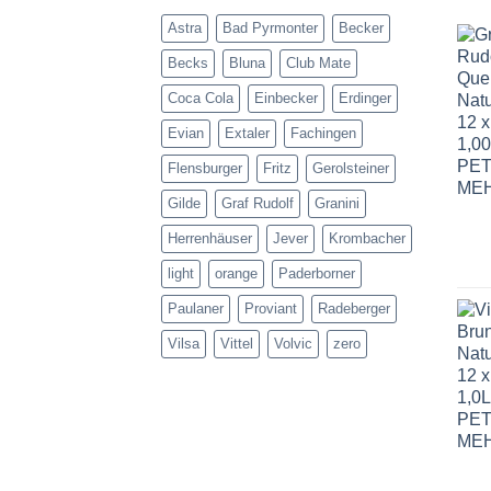
Astra
Bad Pyrmonter
Becker
Becks
Bluna
Club Mate
Coca Cola
Einbecker
Erdinger
Evian
Extaler
Fachingen
Flensburger
Fritz
Gerolsteiner
Gilde
Graf Rudolf
Granini
Herrenhäuser
Jever
Krombacher
light
orange
Paderborner
Paulaner
Proviant
Radeberger
Vilsa
Vittel
Volvic
zero