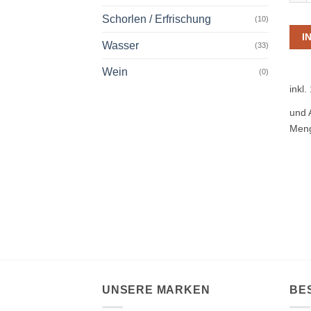
Schorlen / Erfrischung
(10)
I
Wasser
(33)
Wein
(0)
inkl
und 
Meng
UNSERE MARKEN
BE