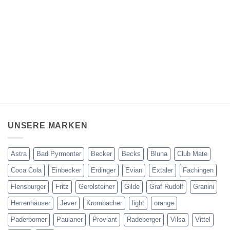
UNSERE MARKEN
Astra
Bad Pyrmonter
Becker
Becks
Bluna
Club Mate
Coca Cola
Einbecker
Erdinger
Evian
Extaler
Fachingen
Flensburger
Fritz
Gerolsteiner
Gilde
Graf Rudolf
Granini
Herrenhäuser
Jever
Krombacher
light
orange
Paderborner
Paulaner
Proviant
Radeberger
Vilsa
Vittel