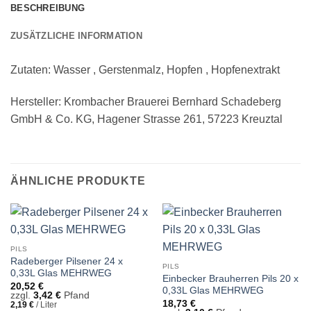
BESCHREIBUNG
ZUSÄTZLICHE INFORMATION
Zutaten: Wasser , Gerstenmalz, Hopfen , Hopfenextrakt
Hersteller: Krombacher Brauerei Bernhard Schadeberg
GmbH & Co. KG, Hagener Strasse 261, 57223 Kreuztal
ÄHNLICHE PRODUKTE
PILS
Radeberger Pilsener 24 x
PILS
0,33L Glas MEHRWEG
Einbecker Brauherren Pils 20 x
20,52
€
0,33L Glas MEHRWEG
zzgl.
3,42
€
Pfand
18,73
€
2,19
€
/
Liter