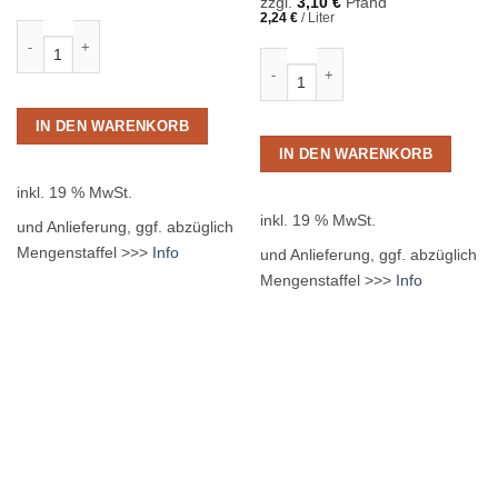
zzgl.
3,10
€
Pfand
2,24
€
/
Liter
Radeberger Pilsener 24 x 0,33L Glas MEHRWEG Menge
Einbecker Brauherren Pils 20 x 0,
IN DEN WARENKORB
IN DEN WARENKORB
inkl. 19 % MwSt.
inkl. 19 % MwSt.
und Anlieferung, ggf. abzüglich
Mengenstaffel >>>
Info
und Anlieferung, ggf. abzüglich
Mengenstaffel >>>
Info