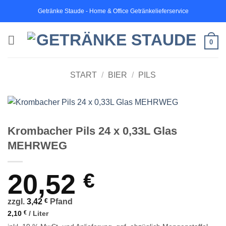
Zum
Getränke Staude - Home & Office Getränkelieferservice
Inhalt
springen
0
START
/
BIER
/
PILS
Krombacher Pils 24 x 0,33L Glas
MEHRWEG
20,52
€
zzgl.
3,42
€
Pfand
2,10
€
/
Liter