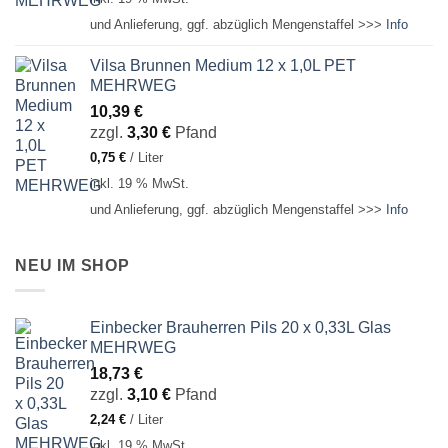
und Anlieferung, ggf. abzüglich Mengenstaffel >>>
Info
Vilsa Brunnen Medium 12 x 1,0L PET
MEHRWEG
10,39
€
zzgl.
3,30
€
Pfand
0,75
€
/
Liter
inkl. 19 % MwSt.
und Anlieferung, ggf. abzüglich Mengenstaffel >>>
Info
NEU IM SHOP
Einbecker Brauherren Pils 20 x 0,33L Glas
MEHRWEG
18,73
€
zzgl.
3,10
€
Pfand
2,24
€
/
Liter
inkl. 19 % MwSt.