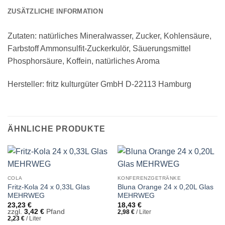
ZUSÄTZLICHE INFORMATION
Zutaten: natürliches Mineralwasser, Zucker, Kohlensäure,
Farbstoff Ammonsulfit-Zuckerkulör, Säuerungsmittel
Phosphorsäure, Koffein, natürliches Aroma
Hersteller: fritz kulturgüter GmbH D-22113 Hamburg
ÄHNLICHE PRODUKTE
COLA
KONFERENZGETRÄNKE
Fritz-Kola 24 x 0,33L Glas
Bluna Orange 24 x 0,20L Glas
MEHRWEG
MEHRWEG
23,23
€
18,43
€
zzgl.
3,42
€
Pfand
2,98
€
/
Liter
2,23
€
/
Liter