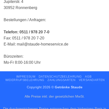
Jupiterstr. 4
30952 Ronnenberg
Bestellungen / Anfragen:
Telefon: 0511 / 978 20 7-0
Fax: 0511 / 978 20 7-20
E-Mail: mail@staude-homeservice.de
Bürozeiten:
Mo-Fr 8:00-16:00 Uhr
IMPRESSUM
DATENSCHUTZBELEHRUNG
AGB
WIDERRUFSBELEHRUNG
ZAHLUNGSARTEN
VERSANDARTEN
Copyright 2026 ©
Getränke Staude
Alle Preise inkl. der gesetzlichen MwSt.
Die durchgestrichenen Preise entsprechen dem bisherigen Preis in