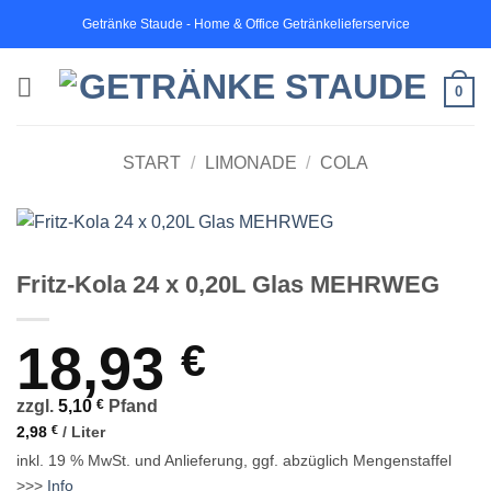
Zum
Getränke Staude - Home & Office Getränkelieferservice
Inhalt
springen
0
START
/
LIMONADE
/
COLA
Fritz-Kola 24 x 0,20L Glas MEHRWEG
18,93
€
zzgl.
5,10
€
Pfand
2,98
€
/
Liter
inkl. 19 % MwSt.
und Anlieferung, ggf. abzüglich Mengenstaffel
>>>
Info