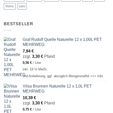
Volvic
zero
BESTSELLER
Graf Rudolf Quelle Naturelle 12 x 1,00L PET
MEHRWEG
7,94
€
zzgl.
3,30
€
Pfand
0,56
€
/
Liter
inkl. 19 % MwSt.
und Anlieferung, ggf. abzüglich Mengenstaffel >>>
Info
Vilsa Brunnen Naturelle 12 x 1,0L PET
MEHRWEG
10,39
€
zzgl.
3,30
€
Pfand
0,75
€
/
Liter