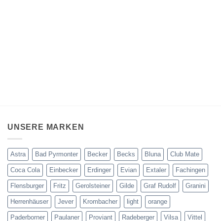
UNSERE MARKEN
Astra
Bad Pyrmonter
Becker
Becks
Bluna
Club Mate
Coca Cola
Einbecker
Erdinger
Evian
Extaler
Fachingen
Flensburger
Fritz
Gerolsteiner
Gilde
Graf Rudolf
Granini
Herrenhäuser
Jever
Krombacher
light
orange
Paderborner
Paulaner
Proviant
Radeberger
Vilsa
Vittel