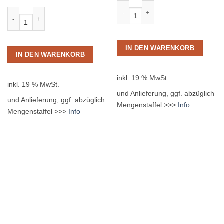
Bluna Orange 24 x 0,20L Glas MEH
Fritz-Kola 24 x 0,33L Glas MEHRWEG Menge
IN DEN WARENKORB
IN DEN WARENKORB
inkl. 19 % MwSt.
inkl. 19 % MwSt.
und Anlieferung, ggf. abzüglich
und Anlieferung, ggf. abzüglich
Mengenstaffel >>>
Info
Mengenstaffel >>>
Info