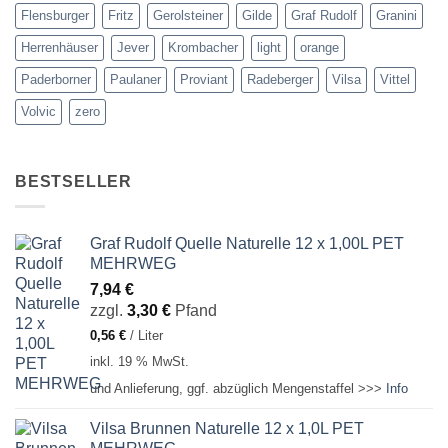
Flensburger
Fritz
Gerolsteiner
Gilde
Graf Rudolf
Granini
Herrenhäuser
Jever
Krombacher
light
orange
Paderborner
Paulaner
Proviant
Radeberger
Vilsa
Vittel
Volvic
zero
BESTSELLER
Graf Rudolf Quelle Naturelle 12 x 1,00L PET
MEHRWEG
7,94
€
zzgl.
3,30
€
Pfand
0,56
€
/
Liter
inkl. 19 % MwSt.
und Anlieferung, ggf. abzüglich Mengenstaffel >>>
Info
Vilsa Brunnen Naturelle 12 x 1,0L PET