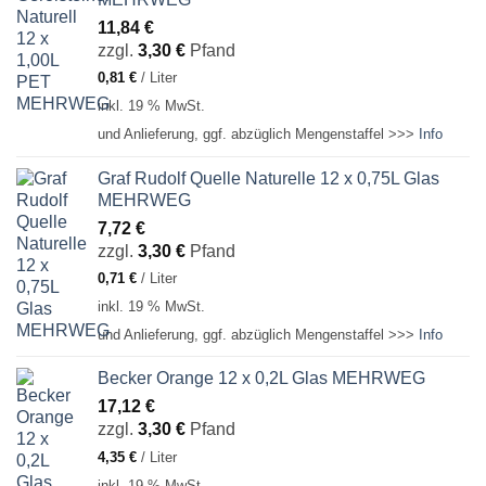
11,84
€
zzgl.
3,30
€
Pfand
0,81
€
/
Liter
inkl. 19 % MwSt.
und Anlieferung, ggf. abzüglich Mengenstaffel >>>
Info
Graf Rudolf Quelle Naturelle 12 x 0,75L Glas
MEHRWEG
7,72
€
zzgl.
3,30
€
Pfand
0,71
€
/
Liter
inkl. 19 % MwSt.
und Anlieferung, ggf. abzüglich Mengenstaffel >>>
Info
Becker Orange 12 x 0,2L Glas MEHRWEG
17,12
€
zzgl.
3,30
€
Pfand
4,35
€
/
Liter
inkl. 19 % MwSt.