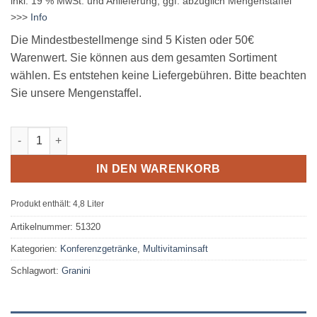
inkl. 19 % MwSt.
und Anlieferung, ggf. abzüglich Mengenstaffel
>>>
Info
Die Mindestbestellmenge sind 5 Kisten oder 50€
Warenwert. Sie können aus dem gesamten Sortiment
wählen. Es entstehen keine Liefergebühren. Bitte beachten
Sie unsere Mengenstaffel.
Granini Multivitamin 24 x 0,2L Glas MEHRWEG Menge
IN DEN WARENKORB
Produkt enthält: 4,8
Liter
Artikelnummer:
51320
Kategorien:
Konferenzgetränke
,
Multivitaminsaft
Schlagwort:
Granini