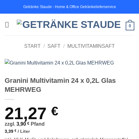
Zum
Getränke Staude - Home & Office Getränkelieferservice
Inhalt
springen
0
START
/
SAFT
/
MULTIVITAMINSAFT
Granini Multivitamin 24 x 0,2L Glas
MEHRWEG
21,27
€
zzgl.
3,90
€
Pfand
3,39
€
/
Liter