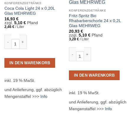
KONFERENZGETRÄNKE
Coca Cola Light 24 x 0,20L
KONFERENZGETRÄNKE
Glas MEHRWEG
Fritz-Spritz Bio
16,93
€
Rhabarberschorle 24 x 0,2L
zzgl.
5,10
€
Pfand
Glas MEHRWEG
2,46
€
/
Liter
20,93
€
zzgl.
5,10
€
Pfand
Coca Cola Light 24 x 0,20L Glas MEHRWEG Menge
3,28
€
/
Liter
Fritz-Spritz Bio Rhabarberschorle 
IN DEN WARENKORB
IN DEN WARENKORB
inkl. 19 % MwSt.
und Anlieferung, ggf. abzüglich
inkl. 19 % MwSt.
Mengenstaffel >>>
Info
und Anlieferung, ggf. abzüglich
Mengenstaffel >>>
Info