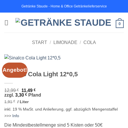
Zum
Getränke Staude - Home & Office Getränkelieferservice
Inhalt
springen
0
START
/
LIMONADE
/
COLA
Angebot!
Sinalco Cola Light 12*0,5
Ursprünglicher
Aktueller
12,99
€
11,49
€
Preis
Preis
zzgl.
3,30
€
Pfand
war:
ist:
1,91
€
/
Liter
12,99 €
11,49 €.
inkl. 19 % MwSt.
und Anlieferung, ggf. abzüglich Mengenstaffel
>>>
Info
Die Mindestbestellmenge sind 5 Kisten oder 50€