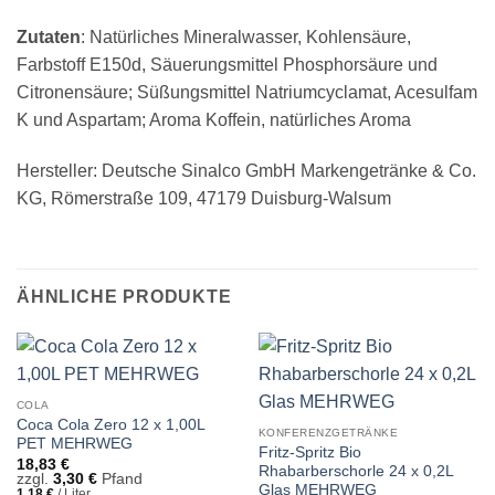
Zutaten
: Natürliches Mineralwasser, Kohlensäure,
Farbstoff E150d, Säuerungsmittel Phosphorsäure und
Citronensäure; Süßungsmittel Natriumcyclamat, Acesulfam
K und Aspartam; Aroma Koffein, natürliches Aroma
Hersteller: Deutsche Sinalco GmbH Markengetränke & Co.
KG, Römerstraße 109, 47179 Duisburg-Walsum
ÄHNLICHE PRODUKTE
COLA
Coca Cola Zero 12 x 1,00L
KONFERENZGETRÄNKE
PET MEHRWEG
Fritz-Spritz Bio
18,83
€
Rhabarberschorle 24 x 0,2L
zzgl.
3,30
€
Pfand
Glas MEHRWEG
1,18
€
/
Liter