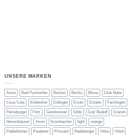
UNSERE MARKEN
Astra
Bad Pyrmonter
Becker
Becks
Bluna
Club Mate
Coca Cola
Einbecker
Erdinger
Evian
Extaler
Fachingen
Flensburger
Fritz
Gerolsteiner
Gilde
Graf Rudolf
Granini
Herrenhäuser
Jever
Krombacher
light
orange
Paderborner
Paulaner
Proviant
Radeberger
Vilsa
Vittel