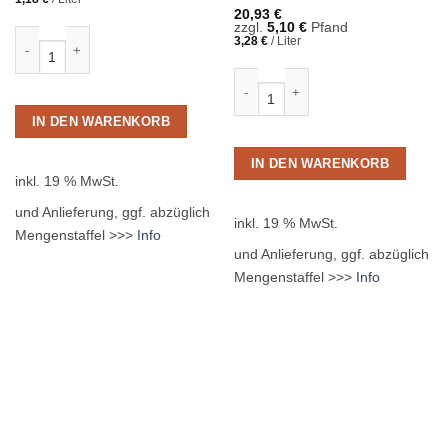
20,93
€
zzgl.
5,10
€
Pfand
Coca Cola Zero 12 x 1,00L PET MEHRWEG Menge
3,28
€
/
Liter
Fritz-Spritz Bio Rhabarberschorle 
IN DEN WARENKORB
IN DEN WARENKORB
inkl. 19 % MwSt.
und Anlieferung, ggf. abzüglich
inkl. 19 % MwSt.
Mengenstaffel >>>
Info
und Anlieferung, ggf. abzüglich
Mengenstaffel >>>
Info