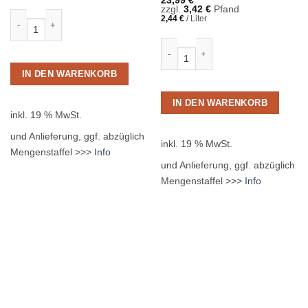
23,99
€
zzgl.
3,42
€
Pfand
Paulaner Spezi 20 x 0,5L Glas MEHRWEG Menge
2,44
€
/
Liter
Proviant Zitronenlimo+Ingwer BIO 2
IN DEN WARENKORB
IN DEN WARENKORB
inkl. 19 % MwSt.
und Anlieferung, ggf. abzüglich
inkl. 19 % MwSt.
Mengenstaffel >>>
Info
und Anlieferung, ggf. abzüglich
Mengenstaffel >>>
Info