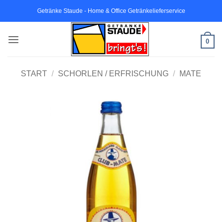
Zum
Getränke Staude - Home & Office Getränkelieferservice
Inhalt
springen
0
START
/
SCHORLEN / ERFRISCHUNG
/
MATE