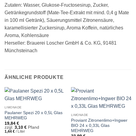
Zutaten: Wasser, Glukose-Fructosesirup, Zucker,
Getränkegrundstoff (Mate-Tee-Extrakt mit mind. 0,4 g Mate
in 100 ml Getränk), Säuerungsmittel Zitronensäure,
karamellisierter Zuckersirup, Aroma Koffein, natürliches
Aroma, Kohlensäure
Herseller: Brauerei Loscher GmbH & Co. KG, 91481
Münchsteinach
ÄHNLICHE PRODUKTE
LIMONADE
Paulaner Spezi 20 x 0,5L Glas
LIMONADE
MEHRWEG
Proviant Zitronenlimo+Ingwer
19,84
€
BIO 24 x 0,33L Glas
zzgl.
3,10
€
Pfand
MEHRWEG
1,44
€
/
Liter