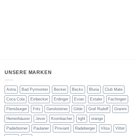
UNSERE MARKEN
Astra
Bad Pyrmonter
Becker
Becks
Bluna
Club Mate
Coca Cola
Einbecker
Erdinger
Evian
Extaler
Fachingen
Flensburger
Fritz
Gerolsteiner
Gilde
Graf Rudolf
Granini
Herrenhäuser
Jever
Krombacher
light
orange
Paderborner
Paulaner
Proviant
Radeberger
Vilsa
Vittel