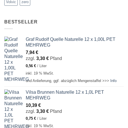
Volvic
zero
BESTSELLER
Graf Rudolf Quelle Naturelle 12 x 1,00L PET
MEHRWEG
7,94
€
zzgl.
3,30
€
Pfand
0,56
€
/
Liter
inkl. 19 % MwSt.
und Anlieferung, ggf. abzüglich Mengenstaffel >>>
Info
Vilsa Brunnen Naturelle 12 x 1,0L PET
MEHRWEG
10,39
€
zzgl.
3,30
€
Pfand
0,75
€
/
Liter
inkl. 19 % MwSt.