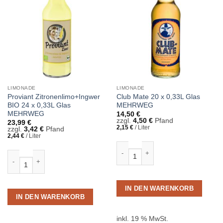
LIMONADE
LIMONADE
Proviant Zitronenlimo+Ingwer
Club Mate 20 x 0,33L Glas
BIO 24 x 0,33L Glas
MEHRWEG
MEHRWEG
14,50
€
zzgl.
4,50
€
Pfand
23,99
€
2,15
€
/
Liter
zzgl.
3,42
€
Pfand
2,44
€
/
Liter
Club Mate 20 x 0,33L Glas MEHRWE
Proviant Zitronenlimo+Ingwer BIO 24 x 0,33L Glas MEHRWEG Menge
IN DEN WARENKORB
IN DEN WARENKORB
inkl. 19 % MwSt.