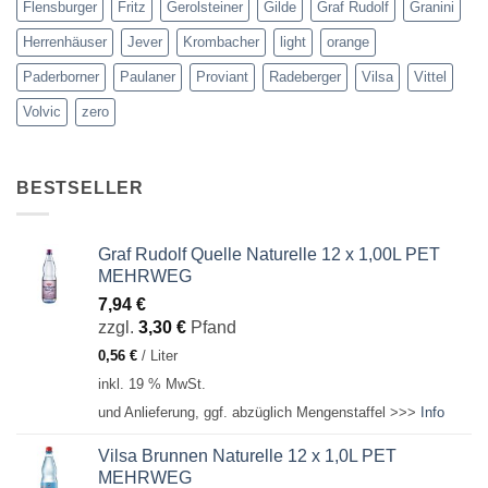
Flensburger
Fritz
Gerolsteiner
Gilde
Graf Rudolf
Granini
Herrenhäuser
Jever
Krombacher
light
orange
Paderborner
Paulaner
Proviant
Radeberger
Vilsa
Vittel
Volvic
zero
BESTSELLER
Graf Rudolf Quelle Naturelle 12 x 1,00L PET
MEHRWEG
7,94
€
zzgl.
3,30
€
Pfand
0,56
€
/
Liter
inkl. 19 % MwSt.
und Anlieferung, ggf. abzüglich Mengenstaffel >>>
Info
Vilsa Brunnen Naturelle 12 x 1,0L PET
MEHRWEG