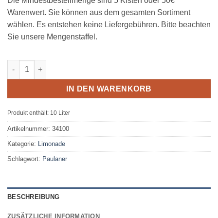
Die Mindestbestellmenge sind 5 Kisten oder 50€
Warenwert. Sie können aus dem gesamten Sortiment
wählen. Es entstehen keine Liefergebühren. Bitte beachten
Sie unsere Mengenstaffel.
Paulaner Spezi 20 x 0,5L Glas MEHRWEG Menge
IN DEN WARENKORB
Produkt enthält: 10
Liter
Artikelnummer:
34100
Kategorie:
Limonade
Schlagwort:
Paulaner
BESCHREIBUNG
ZUSÄTZLICHE INFORMATION