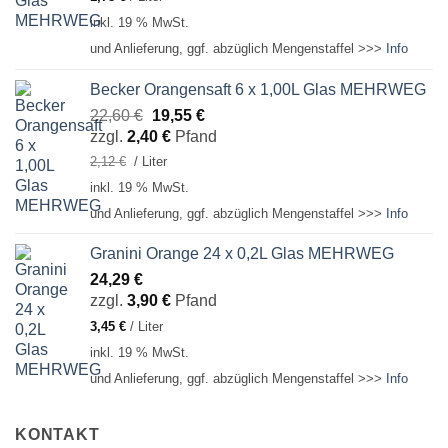
inkl. 19 % MwSt.
und Anlieferung, ggf. abzüglich Mengenstaffel >>>
Info
Becker Orangensaft 6 x 1,00L Glas MEHRWEG
Ursprünglicher
Aktueller
22,60
€
19,55
€
Preis
Preis
zzgl.
2,40
€
Pfand
war:
ist:
2,12
€
/
Liter
22,60 €
19,55 €.
inkl. 19 % MwSt.
und Anlieferung, ggf. abzüglich Mengenstaffel >>>
Info
Granini Orange 24 x 0,2L Glas MEHRWEG
24,29
€
zzgl.
3,90
€
Pfand
3,45
€
/
Liter
inkl. 19 % MwSt.
und Anlieferung, ggf. abzüglich Mengenstaffel >>>
Info
KONTAKT