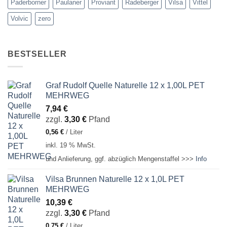
Paderborner
Paulaner
Proviant
Radeberger
Vilsa
Vittel
Volvic
zero
BESTSELLER
Graf Rudolf Quelle Naturelle 12 x 1,00L PET
MEHRWEG
7,94
€
zzgl.
3,30
€
Pfand
0,56
€
/
Liter
inkl. 19 % MwSt.
und Anlieferung, ggf. abzüglich Mengenstaffel >>>
Info
Vilsa Brunnen Naturelle 12 x 1,0L PET
MEHRWEG
10,39
€
zzgl.
3,30
€
Pfand
0,75
€
/
Liter