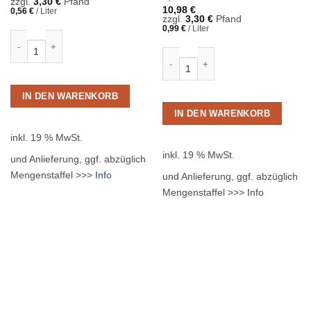
zzgl.
3,30
€
Pfand
10,98
€
0,56
€
/
Liter
zzgl.
3,30
€
Pfand
0,99
€
/
Liter
Graf Rudolf Quelle Fresh 12 x 1,00L PET MEHRWEG Menge
Bad Pyrmonter Medium 12 x 0,75L 
IN DEN WARENKORB
IN DEN WARENKORB
inkl. 19 % MwSt.
inkl. 19 % MwSt.
und Anlieferung, ggf. abzüglich
Mengenstaffel >>>
Info
und Anlieferung, ggf. abzüglich
Mengenstaffel >>>
Info