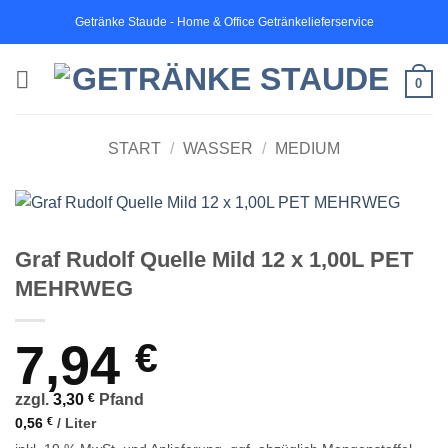
Zum
Getränke Staude - Home & Office Getränkelieferservice
Inhalt
springen
0
START
/
WASSER
/
MEDIUM
Graf Rudolf Quelle Mild 12 x 1,00L PET
MEHRWEG
7,94
€
zzgl.
3,30
€
Pfand
0,56
€
/
Liter