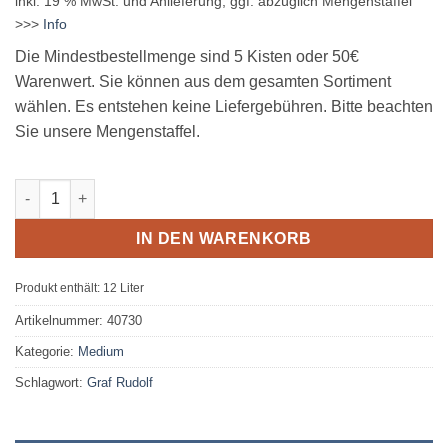
inkl. 19 % MwSt.
und Anlieferung, ggf. abzüglich Mengenstaffel
>>>
Info
Die Mindestbestellmenge sind 5 Kisten oder 50€
Warenwert. Sie können aus dem gesamten Sortiment
wählen. Es entstehen keine Liefergebühren. Bitte beachten
Sie unsere Mengenstaffel.
Graf Rudolf Quelle Mild 12 x 1,00L PET MEHRWEG Menge
IN DEN WARENKORB
Produkt enthält: 12
Liter
Artikelnummer:
40730
Kategorie:
Medium
Schlagwort:
Graf Rudolf