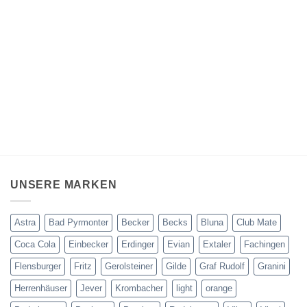
UNSERE MARKEN
Astra
Bad Pyrmonter
Becker
Becks
Bluna
Club Mate
Coca Cola
Einbecker
Erdinger
Evian
Extaler
Fachingen
Flensburger
Fritz
Gerolsteiner
Gilde
Graf Rudolf
Granini
Herrenhäuser
Jever
Krombacher
light
orange