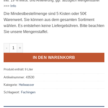
inkl. 19 % MwSt.
und Anlieferung, ggf. abzüglich Mengenstaffel
>>>
Info
Die Mindestbestellmenge sind 5 Kisten oder 50€
Warenwert. Sie können aus dem gesamten Sortiment
wählen. Es entstehen keine Liefergebühren. Bitte beachten
Sie unsere Mengenstaffel.
Staatlich Fachingen Still 12 x 0,75L Glas MEHRWEG Menge
IN DEN WARENKORB
Produkt enthält: 9
Liter
Artikelnummer:
43530
Kategorie:
Heilwasser
Schlagwort:
Fachingen