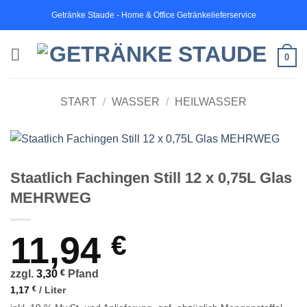
Zum
Getränke Staude - Home & Office Getränkelieferservice
Inhalt
springen
0
START
/
WASSER
/
HEILWASSER
Staatlich Fachingen Still 12 x 0,75L Glas
MEHRWEG
11,94
€
zzgl.
3,30
€
Pfand
1,17
€
/
Liter