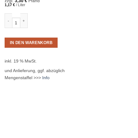
zzgl.
3,30
€
Pfand
1,17
€
/
Liter
Staatlich Fachingen Medium 12 x 0,75L Glas MEHRWEG Menge
IN DEN WARENKORB
inkl. 19 % MwSt.
und Anlieferung, ggf. abzüglich
Mengenstaffel >>>
Info