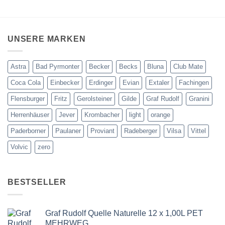
UNSERE MARKEN
Astra
Bad Pyrmonter
Becker
Becks
Bluna
Club Mate
Coca Cola
Einbecker
Erdinger
Evian
Extaler
Fachingen
Flensburger
Fritz
Gerolsteiner
Gilde
Graf Rudolf
Granini
Herrenhäuser
Jever
Krombacher
light
orange
Paderborner
Paulaner
Proviant
Radeberger
Vilsa
Vittel
Volvic
zero
BESTSELLER
Graf Rudolf Quelle Naturelle 12 x 1,00L PET
MEHRWEG