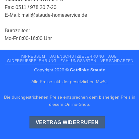
Fax: 0511 / 978 20 7-20
E-Mail: mail@staude-homeservice.de
Bürozeiten:
Mo-Fr 8:00-16:00 Uhr
IMPRESSUM
DATENSCHUTZBELEHRUNG
AGB
WIDERRUFSBELEHRUNG
ZAHLUNGSARTEN
VERSANDARTEN
Copyright 2026 ©
Getränke Staude
Alle Preise inkl. der gesetzlichen MwSt.
Die durchgestrichenen Preise entsprechen dem bisherigen Preis in
diesem Online-Shop.
VERTRAG WIDERRUFEN